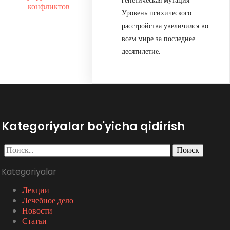
конфликтов
Уровень психического
расстройства увеличился во
всем мире за последнее
десятилетие.
Kategoriyalar bo'yicha qidirish
Найти:
Kategoriyalar
Лекции
Лечебное дело
Новости
Статьи