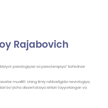
boy Rajabovich
ibbiyot psixologiyasi va psixoterapiya” kafedrasi
sarlar muallifi. Uning ilmiy rahbarligida nevrologiya,
lari bo‘yicha dissertatsiya ishlari tayyorlangan va