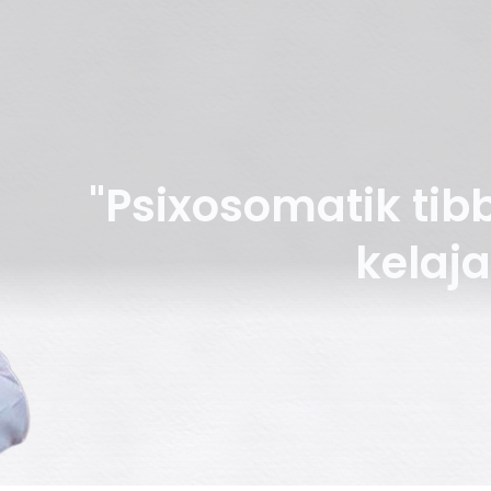
"Psixosomatik tibb
kelaja