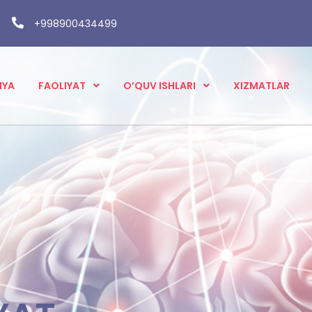
+998900434499
IYA
FAOLIYAT
O’QUV ISHLARI
XIZMATLAR