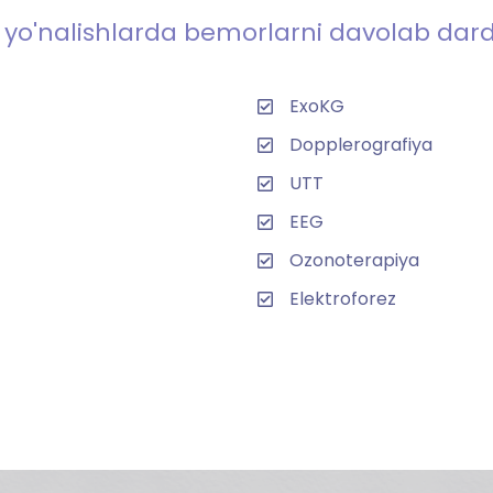
i yo'nalishlarda bemorlarni davolab da
ExoKG
Dopplerografiya
UTT
EEG
Ozonoterapiya
Elektroforez