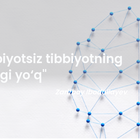
iyotsiz tibbiyotning
gi yo‘q"
Zarifboy Ibodullayev