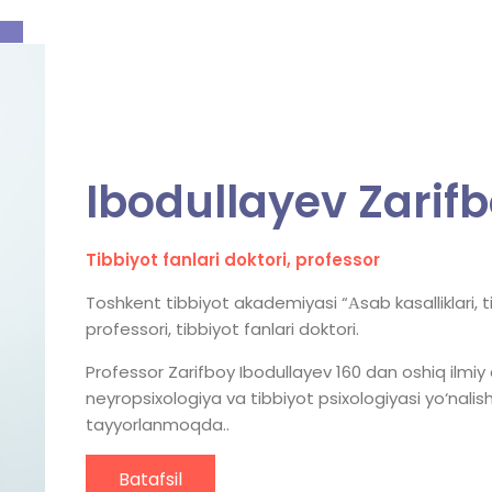
Ibodullayev Zarif
Tibbiyot fanlari doktori, professor
Toshkent tibbiyot akademiyasi “Аsab kasalliklari, t
professori, tibbiyot fanlari doktori.
Professor Zarifboy Ibodullayev 160 dan oshiq ilmiy a
neyropsixologiya va tibbiyot psixologiyasi yo‘nalish
tayyorlanmoqda..
Batafsil