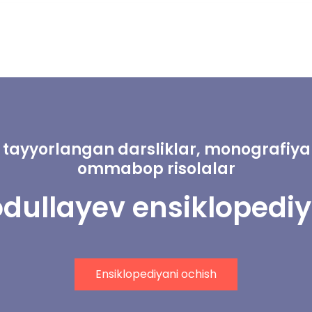
tayyorlangan darsliklar, monografiyala
ommabop risolalar
odullayev ensiklopediy
Ensiklopediyani ochish