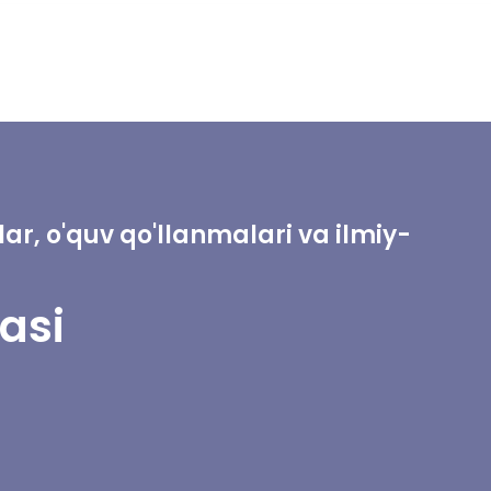
r, o'quv qo'llanmalari va ilmiy-
asi