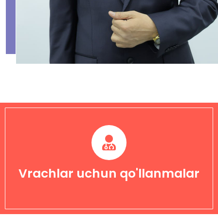
Vrachlar uchun qo'llanmalar