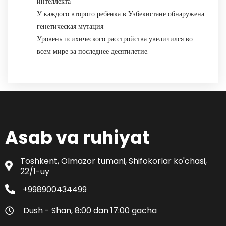
интеллекта
У каждого второго ребёнка в Узбекистане обнаружена
генетическая мутация
Уровень психического расстройства увеличился во
всем мире за последнее десятилетие.
Asab va ruhiyat
Toshkent, Olmazor tumani, Shifokorlar ko'chasi,
22/1-uy
+998900434499
Dush - Shan, 8:00 dan 17:00 gacha