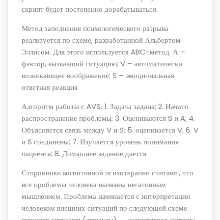
скрипт будет постепенно дорабатываться.
Метод заполнения психологического разрыва
реализуется по схеме, разработанной Альбертом
Эллисом. Для этого используется ABC-метод. А –
фактор, вызвавший ситуацию; V – автоматически
возникающее воображение; S – эмоциональная
ответная реакция
Алгоритм работы с AVS. 1. Задача задана; 2. Начато
распространение проблемы; 3. Оцениваются S и A; 4.
Объясняется связь между V и S; 5. оценивается V; 6. V
и S соединены; 7. Изучается уровень понимания
пациента; 8. Домашнее задание дается.
Сторонники когнитивной психотерапии считают, что
все проблемы человека вызваны негативным
мышлением. Проблема начинается с интерпретации
человеком внешних ситуаций по следующей схеме:
внешняя ситуация (стимулы) → когнитивная система