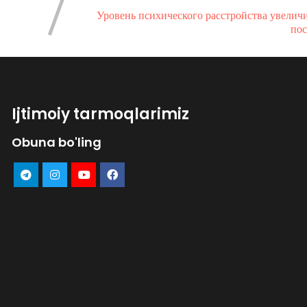
Уровень психического расстройства увеличи
пос
Ijtimoiy tarmoqlarimiz
Obuna bo'ling