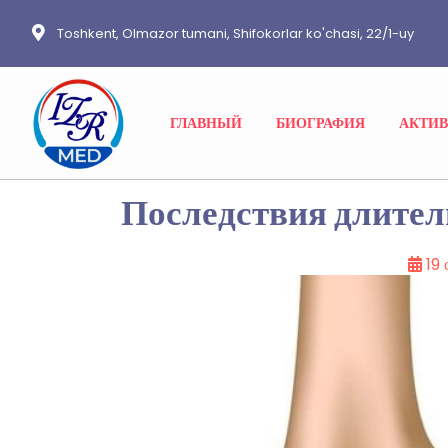
Toshkent, Olmazor tumani, Shifokorlar ko'chasi, 22/1-uy
ГЛАВНЫЙ
БИОГРАФИЯ
АКТИ
Последствия длите
19