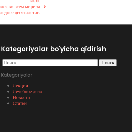
Next
лся во всем мире за
леднее десятилетие.
Kategoriyalar bo'yicha qidirish
Найти:
Kategoriyalar
Лекции
Лечебное дело
Новости
Статьи