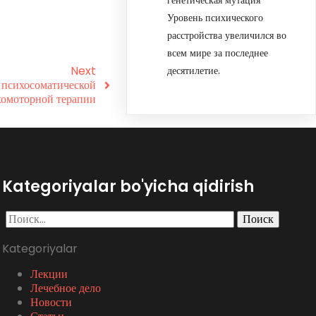
Уровень психического
расстройства увеличился во
всем мире за последнее
Next
десятилетие.
 психосоматической
омоторной терапии
Kategoriyalar bo'yicha qidirish
Найти:
Kategoriyalar
Лекции
Лечебное дело
Новости