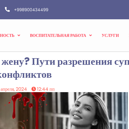
+998900434499
ВНОСТЬ
ВОСПИТАТЕЛЬНАЯ РАБОТА
УСЛУГИ
 жену? Пути разрешения су
конфликтов
 апреля, 2024
12:44 пп