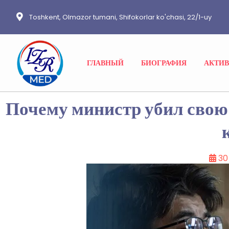
Toshkent, Olmazor tumani, Shifokorlar ko'chasi, 22/1-uy
ГЛАВНЫЙ
БИОГРАФИЯ
АКТИ
Почему министр убил свою
30