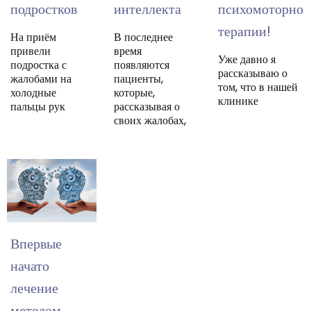
подростков
интеллекта
психомоторной
терапии!
На приём
В последнее
привели
время
Уже давно я
подростка с
появляются
рассказываю о
жалобами на
пациенты,
том, что в нашей
холодные
которые,
клинике
пальцы рук
рассказывая о
своих жалобах,
Впервые
начато
лечение
методом