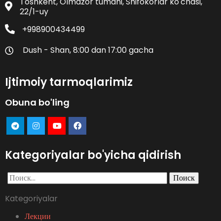
Toshkent, Olmazor tumani, Shifokorlar ko'chasi,
22/1-uy
+998900434499
Dush - Shan, 8:00 dan 17:00 gacha
Ijtimoiy tarmoqlarimiz
Obuna bo'ling
Kategoriyalar bo'yicha qidirish
Найти:
Kategoriyalar
Лекции