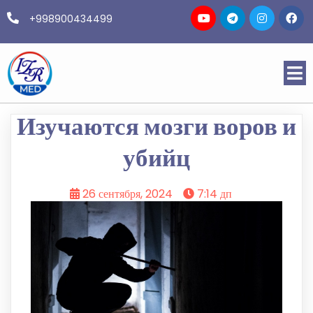
+998900434499
Изучаются мозги воров и
убийц
26 сентября, 2024
7:14 дп