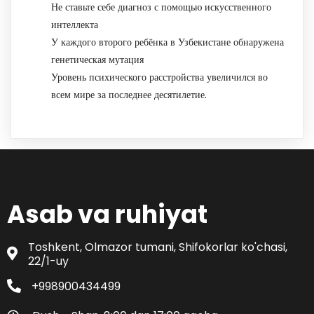
Не ставьте себе диагноз с помощью искусственного
интеллекта
У каждого второго ребёнка в Узбекистане обнаружена
генетическая мутация
Уровень психического расстройства увеличился во
всем мире за последнее десятилетие.
Asab va ruhiyat
Toshkent, Olmazor tumani, Shifokorlar ko'chasi,
22/1-uy
+998900434499