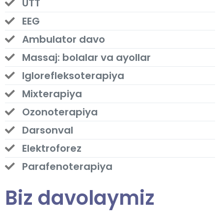
UTT
EEG
Ambulator davo
Massaj: bolalar va ayollar
Iglorefleksoterapiya
Mixterapiya
Ozonoterapiya
Darsonval
Elektroforez
Parafenoterapiya
Biz davolaymiz