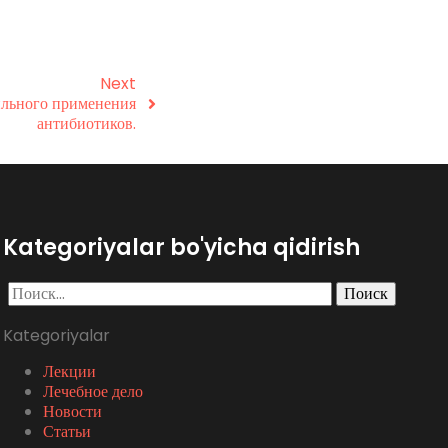
Next
ильного применения
антибиотиков.
Kategoriyalar bo'yicha qidirish
Найти:
Kategoriyalar
Лекции
Лечебное дело
Новости
Статьи