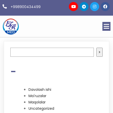
+998900434499
Izlash
>
-
Davolash ishi
Ma'ruzalar
Maqolalar
Uncategorized