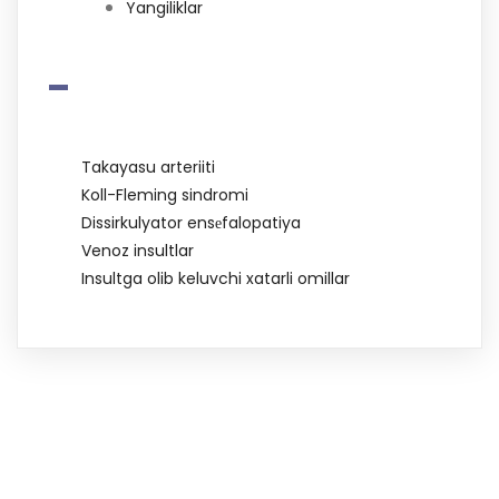
Yangiliklar
-
Takayasu arteriiti
Koll-Fleming sindromi
Dissirkulyator ensеfalopatiya
Venoz insultlar
Insultga olib keluvchi xatarli omillar