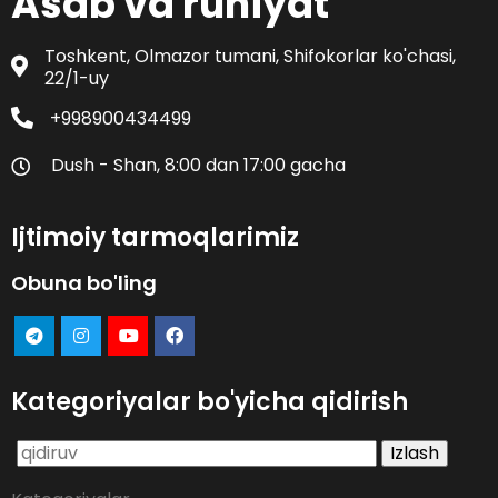
Asab va ruhiyat
Toshkent, Olmazor tumani, Shifokorlar ko'chasi,
22/1-uy
+998900434499
Dush - Shan, 8:00 dan 17:00 gacha
Ijtimoiy tarmoqlarimiz
Obuna bo'ling
Kategoriyalar bo'yicha qidirish
Qidirshish: