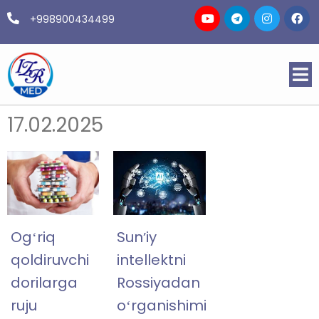
+998900434499
17.02.2025
Ogʻriq
Sunʼiy
qoldiruvchi
intellektni
dorilarga
Rossiyadan
ruju
oʻrganishimiz