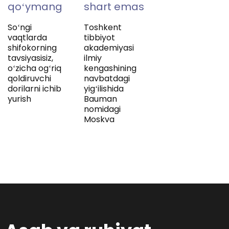
qoʻymang
shart emas
Soʻngi
Toshkent
vaqtlarda
tibbiyot
shifokorning
akademiyasi
tavsiyasisiz,
ilmiy
oʻzicha ogʻriq
kengashining
qoldiruvchi
navbatdagi
dorilarni ichib
yigʻilishida
yurish
Bauman
nomidagi
Moskva