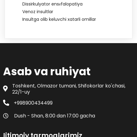
Dissirkulyator ensеfalopatiya
Venoz insultlar
Insultga olib keluvchi xatarli omillar
Asab va ruhiyat
Toshkent, Olmazor tumani, Shifokorlar ko'chasi,
22/1-uy
+998900434499
Dush - Shan, 8:00 dan 17:00 gacha
Ijtimoiy tarmoqlarimiz