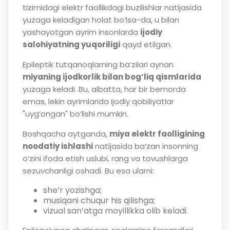
tizimidagi elektr faollikdagi buzilishlar natijasida
yuzaga keladigan holat bo‘lsa-da, u bilan
yashayotgan ayrim insonlarda
ijodiy
salohiyatning yuqoriligi
qayd etilgan.
Epileptik tutqanoqlarning ba’zilari aynan
miyaning ijodkorlik bilan bog‘liq qismlarida
yuzaga keladi. Bu, albatta, har bir bemorda
emas, lekin ayrimlarida ijodiy qobiliyatlar
"uyg‘ongan" bo‘lishi mumkin.
Boshqacha aytganda,
miya elektr faolligining
noodatiy ishlashi
natijasida ba’zan insonning
o‘zini ifoda etish uslubi, rang va tovushlarga
sezuvchanligi oshadi. Bu esa ularni:
she’r yozishga;
musiqani chuqur his qilishga;
vizual san’atga moyillikka olib keladi.