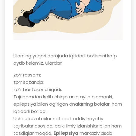
Ularning yuqori darajada iqtidorli boʻlishini koʻp
aytib kelamiz. Ulardan
zoʻr rassom;
zoʻr sozanda;
zoʻr bastakor chiqadi.
Tajribamdan kelib chiqib aniq ayta olamanki,
epilepsiya bilan ogʻrigan onalarning bolalari ham
iqtidorli boʻladi.
Ushbu kuzatuvlar nafaqat oddiy hayotiy
tajribalar asosida, balki ilmiy izlanishlar bilan ham
tasdiqlanmoqda.
Epilepsiya
markaziy asab