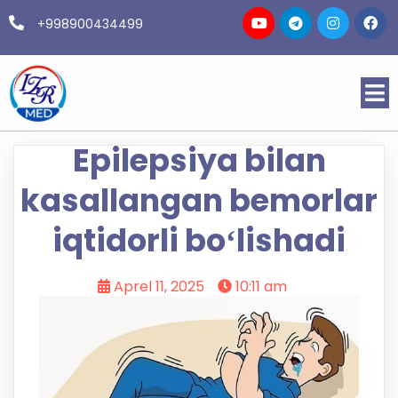
+998900434499
Epilepsiya bilan
kasallangan bemorlar
iqtidorli boʻlishadi
Aprel 11, 2025
10:11 am