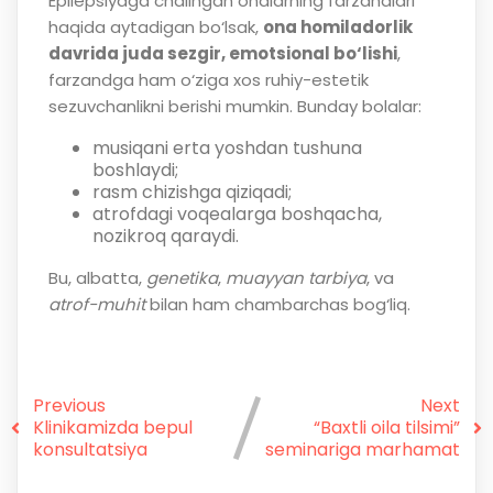
Epilepsiyaga chalingan onalarning farzandlari
haqida aytadigan bo‘lsak,
ona homiladorlik
davrida juda sezgir, emotsional bo‘lishi
,
farzandga ham o‘ziga xos ruhiy-estetik
sezuvchanlikni berishi mumkin. Bunday bolalar:
musiqani erta yoshdan tushuna
boshlaydi;
rasm chizishga qiziqadi;
atrofdagi voqealarga boshqacha,
nozikroq qaraydi.
Bu, albatta,
genetika
,
muayyan tarbiya
, va
atrof-muhit
bilan ham chambarchas bog‘liq.
Previous
Next
Klinikamizda bepul
“Baxtli oila tilsimi”
konsultatsiya
seminariga marhamat