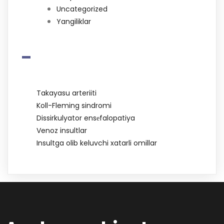
Uncategorized
Yangiliklar
-
Takayasu arteriiti
Koll-Fleming sindromi
Dissirkulyator ensеfalopatiya
Venoz insultlar
Insultga olib keluvchi xatarli omillar