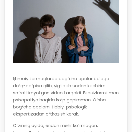
Ijtimoiy tarmoqlarda bogʻcha opalar bolaga
doʻq-poʻpisa qilib, yigʻlatib undan kechirim
soʻrattirayotgan video tarqaldi. Bilasizlarmi, men
psixopatiya haqida koʻp gapiraman. Oʻsha
bogʻcha opalarni tibbiy-psixologik
ekspertizadan oʻtkazish kerak.
Oʻzining uyida, eridan mehr koʻrmagan,