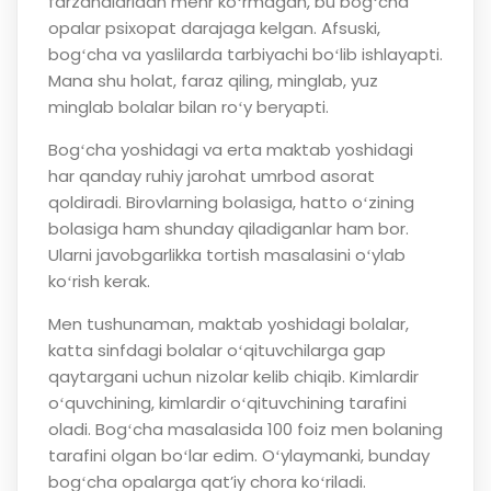
farzandlaridan mehr koʻrmagan, bu bogʻcha
opalar psixopat darajaga kelgan. Afsuski,
bogʻcha va yaslilarda tarbiyachi boʻlib ishlayapti.
Mana shu holat, faraz qiling, minglab, yuz
minglab bolalar bilan roʻy beryapti.
Bogʻcha yoshidagi va erta maktab yoshidagi
har qanday ruhiy jarohat umrbod asorat
qoldiradi. Birovlarning bolasiga, hatto oʻzining
bolasiga ham shunday qiladiganlar ham bor.
Ularni javobgarlikka tortish masalasini oʻylab
koʻrish kerak.
Men tushunaman, maktab yoshidagi bolalar,
katta sinfdagi bolalar oʻqituvchilarga gap
qaytargani uchun nizolar kelib chiqib. Kimlardir
oʻquvchining, kimlardir oʻqituvchining tarafini
oladi. Bogʻcha masalasida 100 foiz men bolaning
tarafini olgan boʻlar edim. Oʻylaymanki, bunday
bogʻcha opalarga qatʼiy chora koʻriladi.