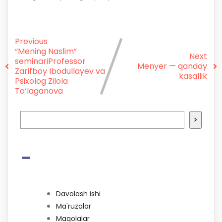
Previous
“Mening Naslim”
Next
seminariProfessor
Menyer — qanday
Zarifboy Ibodullayev va
kasallik
Psixolog Zilola
To‘laganova
>
-
Davolash ishi
Ma'ruzalar
Maqolalar