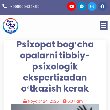
+998900434499
Psixopat bogʻcha
opalarni tibbiy-
psixologik
ekspertizadan
oʻtkazish kerak
Noyabr 24, 2025
6:37 am