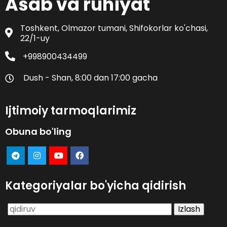
Asab va ruhiyat
Toshkent, Olmazor tumani, Shifokorlar ko'chasi,
22/1-uy
+998900434499
Dush - Shan, 8:00 dan 17:00 gacha
Ijtimoiy tarmoqlarimiz
Obuna bo'ling
Kategoriyalar bo'yicha qidirish
Qidirshish: