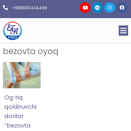
+998900434499
bezovta oyoq
Ogʻriq
qoldiruvchi
dorilar
“bezovta