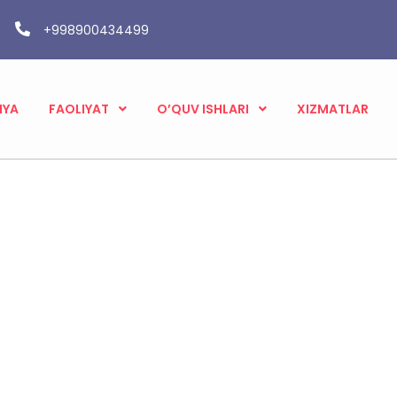
+998900434499
IYA
FAOLIYAT
O’QUV ISHLARI
XIZMATLAR