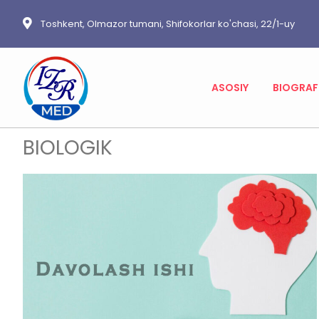
Toshkent, Olmazor tumani, Shifokorlar ko'chasi, 22/1-uy
ASOSIY
BIOGRAF
BIOLOGIK