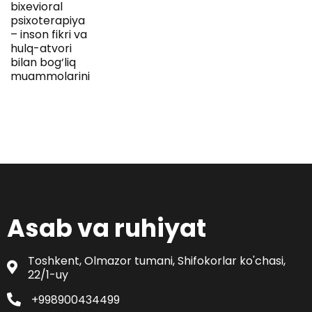
bixevioral
psixoterapiya
– inson fikri va
hulq-atvori
bilan bog‘liq
muammolarini
Asab va ruhiyat
Toshkent, Olmazor tumani, Shifokorlar ko'chasi,
22/1-uy
+998900434499