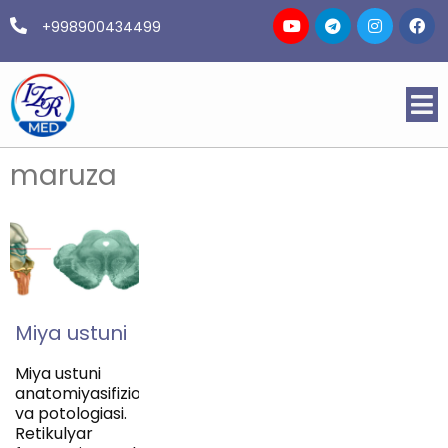
+998900434499
maruza
Miya ustuni
Miya ustuni
anatomiyasifiziologiyasi
va potologiasi.
Retikulyar