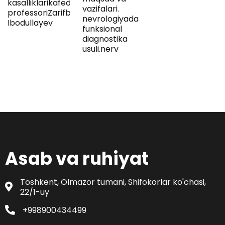
kasalliklarikafedrasi
vazifalari.
professoriZarifboy
nevrologiyada
Ibodullayev
funksional
diagnostika
usuli.nerv
Asab va ruhiyat
Toshkent, Olmazor tumani, Shifokorlar ko'chasi,
22/1-uy
+998900434499