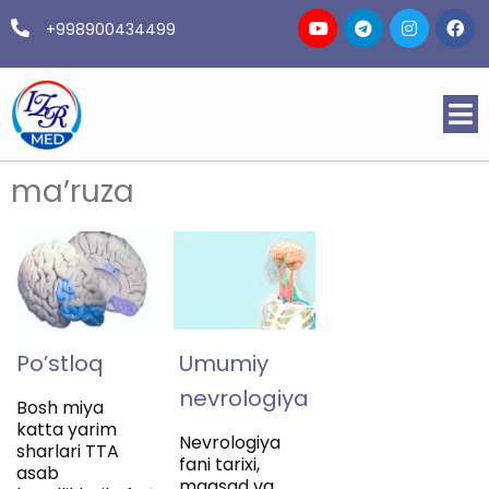
+998900434499
ma’ruza
Po’stloq
Umumiy
nevrologiya
Bosh miya
katta yarim
Nevrologiya
sharlari TTA
fani tarixi,
asab
maqsad va