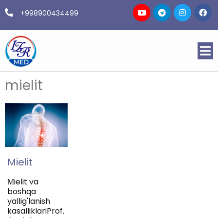
+998900434499
mielit
Mielit
Мielit va
boshqa
yallig'lanish
kasalliklariProf.