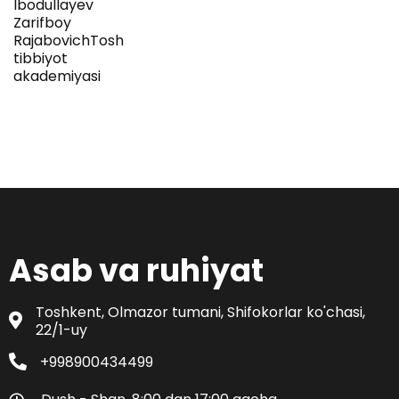
Ibodullayev
Zarifboy
RajabovichToshkent
tibbiyot
akademiyasi
Asab va ruhiyat
Toshkent, Olmazor tumani, Shifokorlar ko'chasi,
22/1-uy
+998900434499