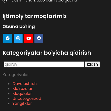
Dush - Shan, 8:00 dan 17:00 gacha
Ijtimoiy tarmoqlarimiz
Obuna bo'ling
Kategoriyalar bo'yicha qidirish
Qidirshish:
Kategoriyalar
Davolash ishi
Ma'ruzalar
Maqolalar
Uncategorized
Yangiliklar