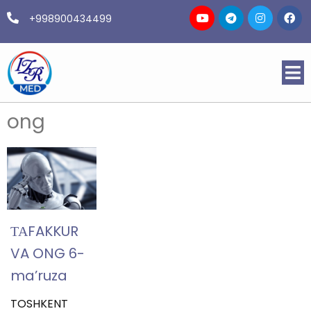
+998900434499
ong
ТАFAKKUR
VA ONG 6-
ma’ruza
TOSHKENT