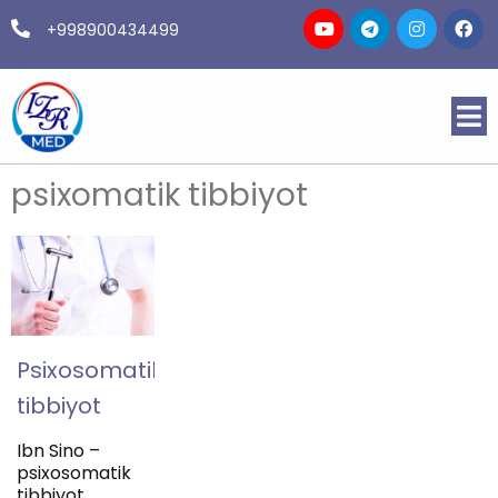
+998900434499
psixomatik tibbiyot
Psixosomatik
tibbiyot
Ibn Sino –
psixosomatik
tibbiyot