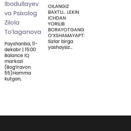
Ibodullayev
OILANGIZ
BAXTLI… LEKIN
va Psixolog
ICHDAN
Zilola
YORILIB
BORAYOTGANGA
To‘laganova
O‘XSHAMAYAPTIMI?
Sizlar birga
Payshanba, 11-
yashaysiz…
dekabr | 15:00
Balance IQ
markazi
(Bog‘iravon
55)Hamma
kutgan,