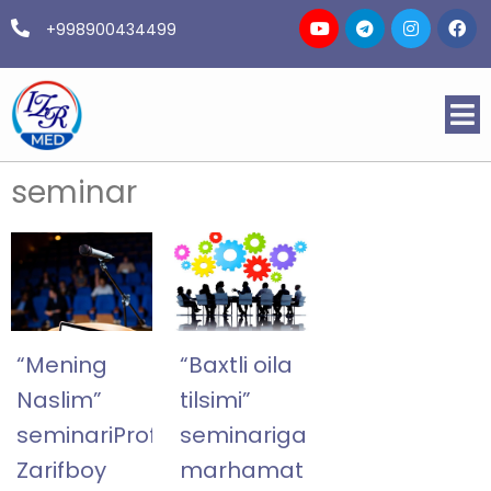
+998900434499
seminar
“Mening
“Baxtli oila
Naslim”
tilsimi”
seminariProfessor
seminariga
Zarifboy
marhamat