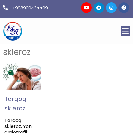
+998900434499
skleroz
Tarqoq
skleroz
Tarqoq
skleroz. Yon
amiotrofik