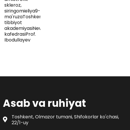
skleroz,
siringomieliya9-
ma'ruzaToshkent
tibbiyot
akademiyasiNevrologiya
kafedrasiProf.
Ibodullayev
Asab va ruhiyat
Toshkent, Olmazor tumani, Shifokorlar ko'chasi,
22/1-uy