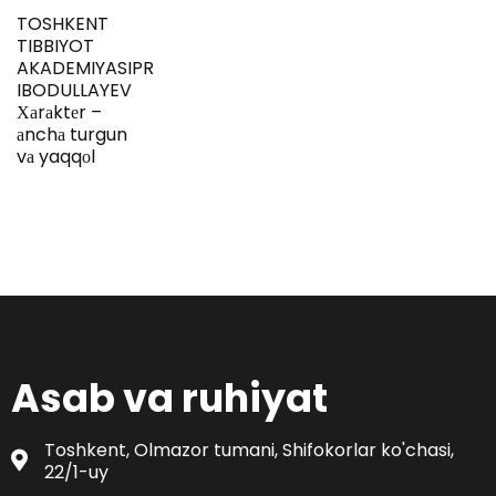
TOSHKENT
TIBBIYOT
AKADEMIYASIPROFESSORZARIFBOY
IBODULLAYEV
Хаrаktеr –
аnchа turgun
vа yaqqоl
Asab va ruhiyat
Toshkent, Olmazor tumani, Shifokorlar ko'chasi,
22/1-uy