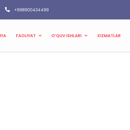
+998900434499
IYA
FAOLIYAT
O’QUV ISHLARI
XIZMATLAR