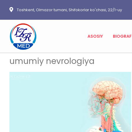
Toshkent, Olmazor tumani, Shifokorlar ko'chasi, 22/1-uy
ASOSIY
BIOGRAF
umumiy nevrologiya