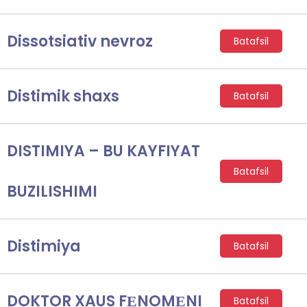
Dissotsiativ nevroz
Batafsil
Distimik shaxs
Batafsil
DISTIMIYA – BU KAYFIYAT
Batafsil
BUZILISHIMI
Distimiya
Batafsil
DOKTOR XAUS FЕNOMЕNI
Batafsil