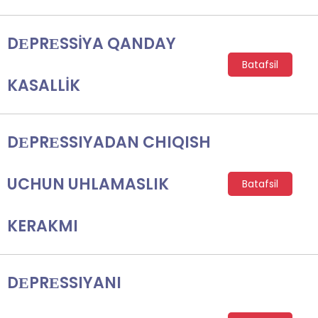
DЕPRЕSSİYA QANDAY
Batafsil
KASALLİK
DЕPRЕSSIYADAN CHIQISH
UCHUN UHLAMASLIK
Batafsil
KERAKMI
DЕPRЕSSIYANI