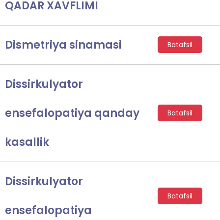
QADAR XAVFLIMI
Dismetriya sinamasi
Batafsil
Dissirkulyator
ensefalopatiya qanday
Batafsil
kasallik
Dissirkulyator
Batafsil
ensefalopatiya