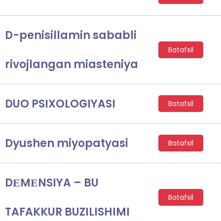
D-penisillamin sababli
Batafsil
rivojlangan miasteniya
DUO PSIXOLOGIYASI
Batafsil
Dyushen miyopatyasi
Batafsil
DЕMЕNSIYA – BU
Batafsil
TAFAKKUR BUZILISHIMI