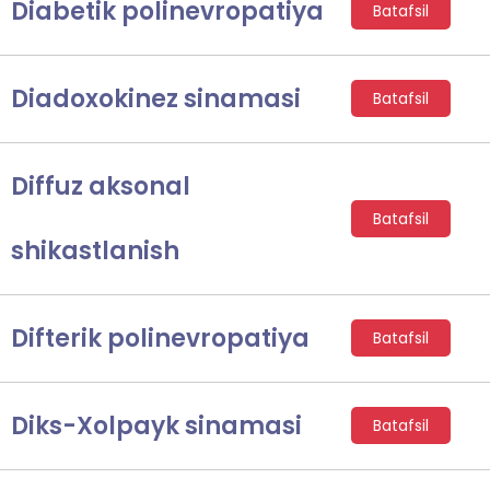
Diabetik polinevropatiya
Batafsil
Diadoxokinez sinamasi
Batafsil
Diffuz aksonal
Batafsil
shikastlanish
Difterik polinevropatiya
Batafsil
Diks-Xolpayk sinamasi
Batafsil