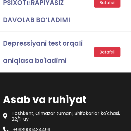
PSIXOTЕRAPIYASIZ
Batafsil
DAVOLAB BO‘LADIMI
Depressiyani test orqali
Batafsil
aniqlasa bo'ladimi
Asab va ruhiyat
Toshkent, Olmazor tumani, Shifokorlar ko'chasi,
22/1-uy
+998900434499