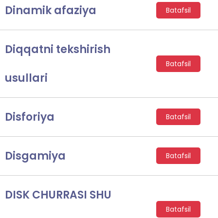
Dinamik afaziya
Batafsil
Diqqatni tekshirish
Batafsil
usullari
Disforiya
Batafsil
Disgamiya
Batafsil
DISK CHURRASI SHU
Batafsil