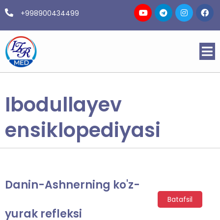
+998900434499
Ibodullayev
ensiklopediyasi
Danin-Ashnerning ko'z-
Batafsil
yurak refleksi