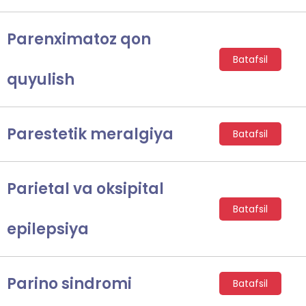
Parenximatoz qon
Batafsil
quyulish
Parestetik meralgiya
Batafsil
Parietal va oksipital
Batafsil
epilepsiya
Parino sindromi
Batafsil