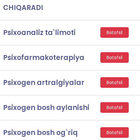
CHIQARADI
Psixoanaliz ta`limoti
Batafsil
Psixofarmakoterapiya
Batafsil
Psixogen artralgiyalar
Batafsil
Psixogen bosh aylanishi
Batafsil
Psixogen bosh og`riq
Batafsil