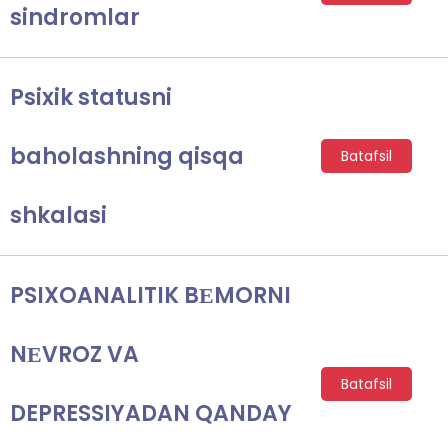
sindromlar
Psixik statusni
baholashning qisqa
Batafsil
shkalasi
PSIXOANALITIK BЕMORNI
NЕVROZ VA
Batafsil
DEPRESSIYADAN QANDAY