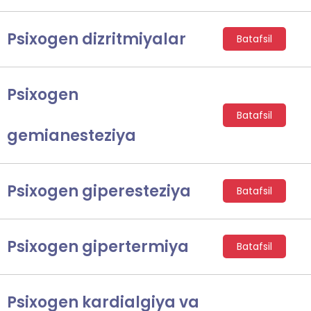
Psixogen dizritmiyalar
Batafsil
Psixogen
Batafsil
gemianesteziya
Psixogen giperesteziya
Batafsil
Psixogen gipertermiya
Batafsil
Psixogen kardialgiya va