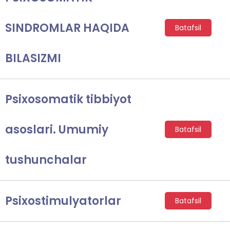
SINDROMLAR HAQIDA
Batafsil
BILASIZMI
Psixosomatik tibbiyot
asoslari. Umumiy
Batafsil
tushunchalar
Psixostimulyatorlar
Batafsil