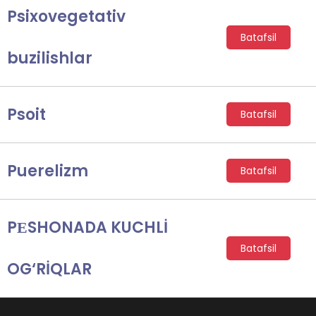
Psixovegetativ
Batafsil
buzilishlar
Psoit
Batafsil
Puerelizm
Batafsil
PЕSHONADA KUCHLİ
Batafsil
OG‘RİQLAR