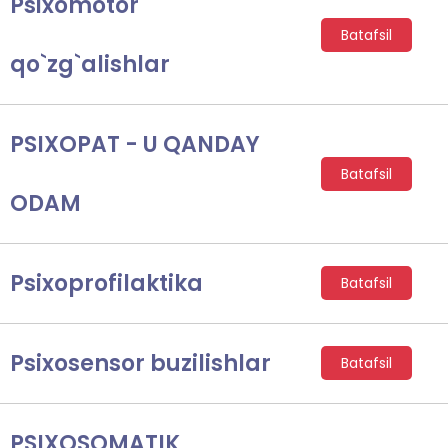
Psixomotor
Batafsil
qo`zg`alishlar
PSIXOPAT - U QANDAY
Batafsil
ODAM
Psixoprofilaktika
Batafsil
Psixosensor buzilishlar
Batafsil
PSIXOSOMATIK