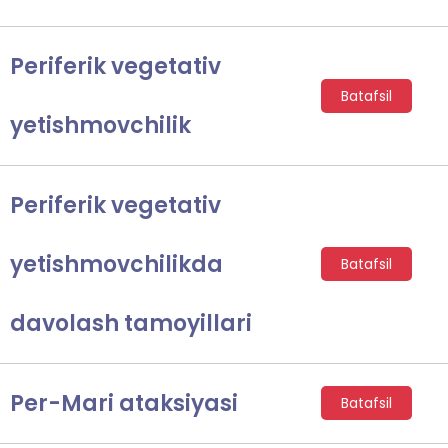
Periferik vegetativ
Batafsil
yetishmovchilik
Periferik vegetativ
yetishmovchilikda
Batafsil
davolash tamoyillari
Per-Mari ataksiyasi
Batafsil