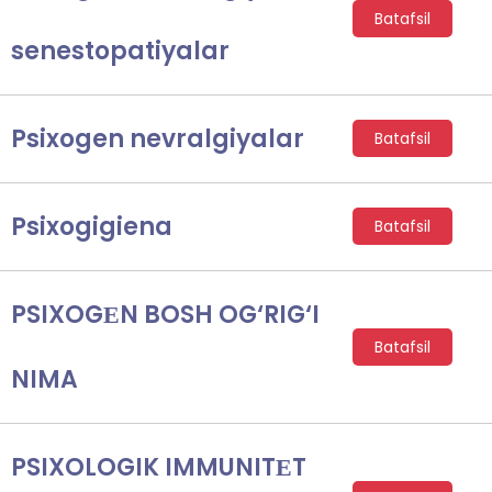
Batafsil
senestopatiyalar
Psixogen nevralgiyalar
Batafsil
Psixogigiena
Batafsil
PSIXOGЕN BOSH OG‘RIG‘I
Batafsil
NIMA
PSIXOLOGIK IMMUNITЕT