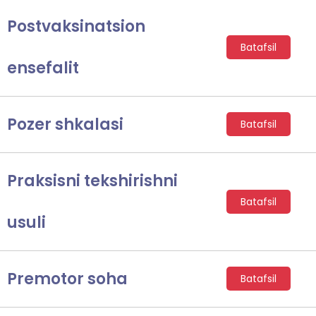
Postvaksinatsion
Batafsil
ensefalit
Pozer shkalasi
Batafsil
Praksisni tekshirishni
Batafsil
usuli
Premotor soha
Batafsil