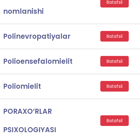
Batafsil
nomlanishi
Polinevropatiyalar
Batafsil
Polioensefalomielit
Batafsil
Poliomielit
Batafsil
PORAXO‘RLAR
Batafsil
PSIXOLOGIYASI