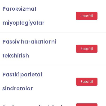
Paroksizmal
Batafsil
miyoplegiyalar
Passiv harakatlarni
Batafsil
tekshirish
Pastki parietal
Batafsil
sindromlar