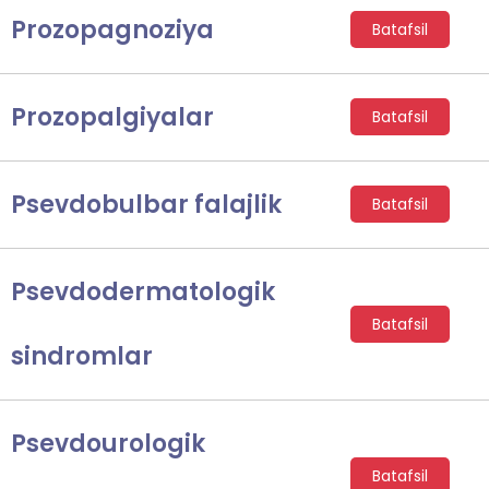
Prozopagnoziya
Batafsil
Prozopalgiyalar
Batafsil
Psevdobulbar falajlik
Batafsil
Psevdodermatologik
Batafsil
sindromlar
Psevdourologik
Batafsil