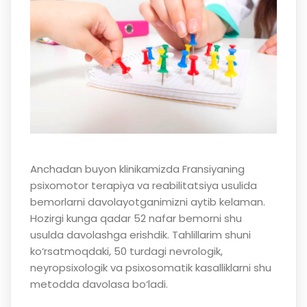
Anchadan buyon klinikamizda Fransiyaning
psixomotor terapiya va reabilitatsiya usulida
bemorlarni davolayotganimizni aytib kelaman.
Hozirgi kunga qadar 52 nafar bemorni shu
usulda davolashga erishdik. Tahlillarim shuni
ko‘rsatmoqdaki, 50 turdagi nevrologik,
neyropsixologik va psixosomatik kasalliklarni shu
metodda davolasa bo‘ladi.