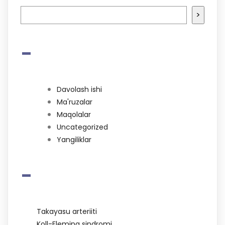
>
-
Davolash ishi
Ma'ruzalar
Maqolalar
Uncategorized
Yangiliklar
-
Takayasu arteriiti
Koll-Fleming sindromi