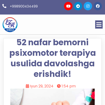
+998900434499
52 nafar bemorni
psixomotor terapiya
usulida davolashga
erishdik!
Iyun 29, 2024
1:54 pm