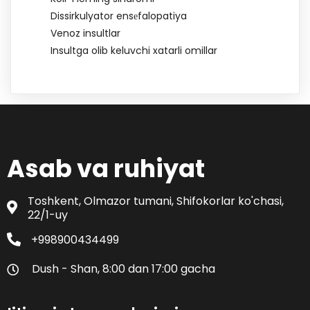
Dissirkulyator ensеfalopatiya
Venoz insultlar
Insultga olib keluvchi xatarli omillar
Asab va ruhiyat
Toshkent, Olmazor tumani, Shifokorlar ko'chasi,
22/1-uy
+998900434499
Dush - Shan, 8:00 dan 17:00 gacha