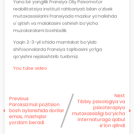
Yana bir yangilik Fransiya Oliy Psixomotor
reabilitatsiya instituti rahbariyati bilan o‘zbek
mutaxassislarini Fransiyada mazkur yo‘nalishda
o`qitish va malakasini oshirish bo‘yicha
muzokaralarni boshladik.
Yaqin 2-3-yil ichida mamlakat bo‘ylab
shifoxonalarda Fransiya tajribasini yo‘lga
qo‘yishni rejalashtirib turibmiz.
You tube video
Next
Previous
Tibbiy psixologiya va
Paroksizmal pozitsion
psixoterapiya
bosh aylanishida dorilar
mutaxassisligi bo‘yicha
emas, mashqlar
internaturaga qabul
yordam beradi
e’lon qilindi