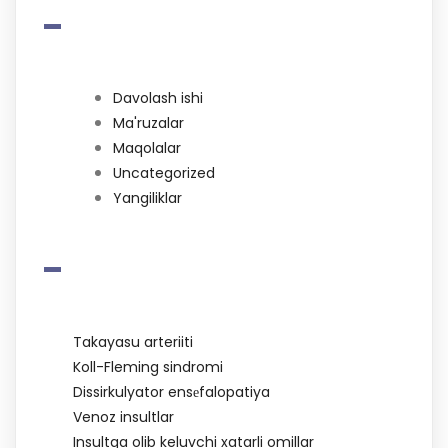
-
Davolash ishi
Ma'ruzalar
Maqolalar
Uncategorized
Yangiliklar
-
Takayasu arteriiti
Koll-Fleming sindromi
Dissirkulyator ensеfalopatiya
Venoz insultlar
Insultga olib keluvchi xatarli omillar