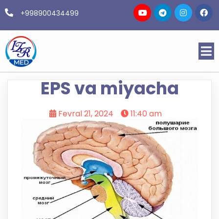
+998900434499
EPS va miyacha
Fevral 21, 2024
11:40 am