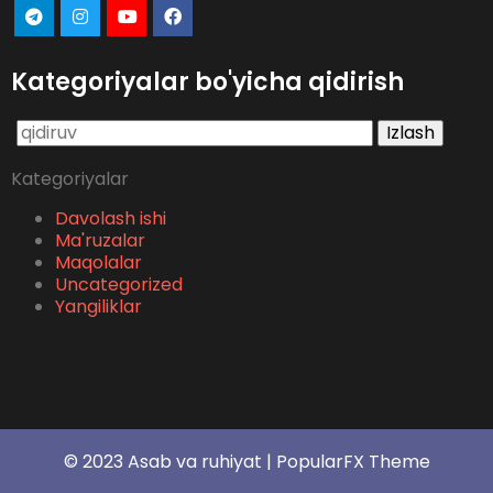
Kategoriyalar bo'yicha qidirish
Qidirshish:
Kategoriyalar
Davolash ishi
Ma'ruzalar
Maqolalar
Uncategorized
Yangiliklar
© 2023 Asab va ruhiyat |
PopularFX Theme