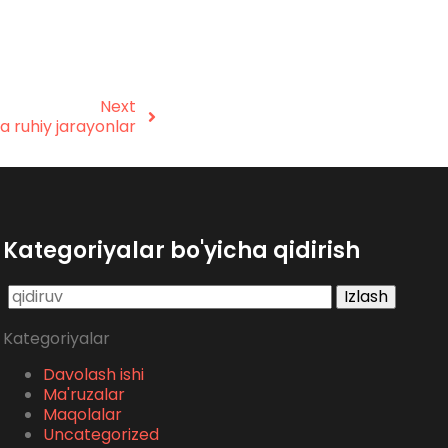
Next
a ruhiy jarayonlar
Kategoriyalar bo'yicha qidirish
Qidirshish:
Kategoriyalar
Davolash ishi
Ma'ruzalar
Maqolalar
Uncategorized