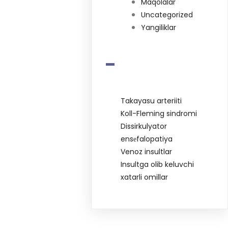
Maqolalar
Uncategorized
Yangiliklar
-
Takayasu arteriiti
Koll-Fleming sindromi
Dissirkulyator
ensеfalopatiya
Venoz insultlar
Insultga olib keluvchi
xatarli omillar