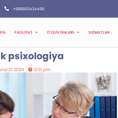
+998900434499
IYA
FAOLIYAT
O’QUV ISHLARI
XIZMATLAR
ik psixologiya
vral 21, 2024
12:51 pm