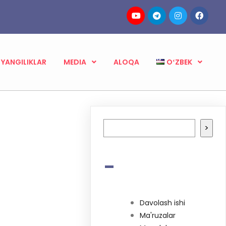
YANGILIKLAR
MEDIA
ALOQA
OʻZBEK
Izlash
>
-
Davolash ishi
Ma'ruzalar