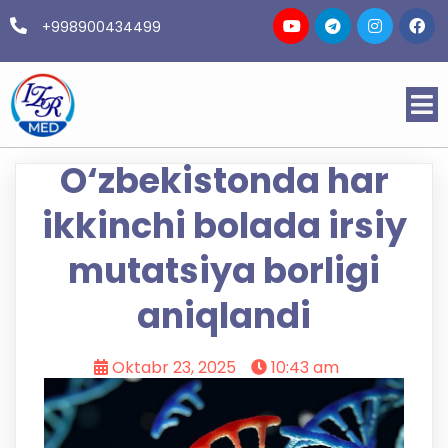
+998900434499
O‘zbekistonda har
ikkinchi bolada irsiy
mutatsiya borligi
aniqlandi
Oktabr 23, 2025
10:43 am