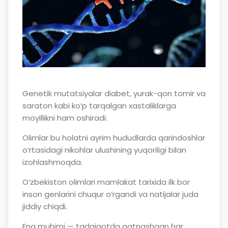
Genetik mutatsiyalar diabet, yurak-qon tomir va
saraton kabi ko‘p tarqalgan xastaliklarga
moyillikni ham oshiradi.
Olimlar bu holatni ayrim hududlarda qarindoshlar
o‘rtasidagi nikohlar ulushining yuqoriligi bilan
izohlashmoqda.
O‘zbekiston olimlari mamlakat tarixida ilk bor
inson genlarini chuqur o‘rgandi va natijalar juda
jiddiy chiqdi.
Eng muhimi — tadqiqotda qatnashgan har