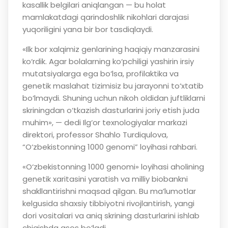
kasallik belgilari aniqlangan — bu holat
mamlakatdagi qarindoshlik nikohlari darajasi
yuqoriligini yana bir bor tasdiqlaydi.
«Ilk bor xalqimiz genlarining haqiqiy manzarasini
ko‘rdik. Agar bolalarning ko‘pchiligi yashirin irsiy
mutatsiyalarga ega bo‘lsa, profilaktika va
genetik maslahat tizimisiz bu jarayonni to‘xtatib
bo‘lmaydi. Shuning uchun nikoh oldidan juftliklarni
skriningdan o‘tkazish dasturlarini joriy etish juda
muhim», — dedi Ilg‘or texnologiyalar markazi
direktori, professor Shahlo Turdiqulova,
“O‘zbekistonning 1000 genomi” loyihasi rahbari.
«O‘zbekistonning 1000 genomi» loyihasi aholining
genetik xaritasini yaratish va milliy biobankni
shakllantirishni maqsad qilgan. Bu ma’lumotlar
kelgusida shaxsiy tibbiyotni rivojlantirish, yangi
dori vositalari va aniq skrining dasturlarini ishlab
chiqishda asos bo‘ladi.