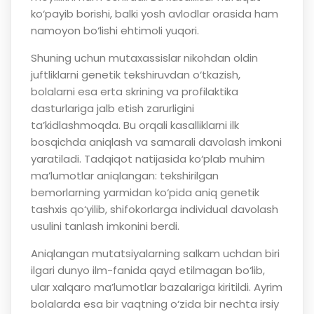
ko‘payib borishi, balki yosh avlodlar orasida ham
namoyon bo‘lishi ehtimoli yuqori.
Shuning uchun mutaxassislar nikohdan oldin
juftliklarni genetik tekshiruvdan o‘tkazish,
bolalarni esa erta skrining va profilaktika
dasturlariga jalb etish zarurligini
ta’kidlashmoqda. Bu orqali kasalliklarni ilk
bosqichda aniqlash va samarali davolash imkoni
yaratiladi. Tadqiqot natijasida ko‘plab muhim
ma’lumotlar aniqlangan: tekshirilgan
bemorlarning yarmidan ko‘pida aniq genetik
tashxis qo‘yilib, shifokorlarga individual davolash
usulini tanlash imkonini berdi.
Aniqlangan mutatsiyalarning salkam uchdan biri
ilgari dunyo ilm-fanida qayd etilmagan bo‘lib,
ular xalqaro ma’lumotlar bazalariga kiritildi. Ayrim
bolalarda esa bir vaqtning o‘zida bir nechta irsiy