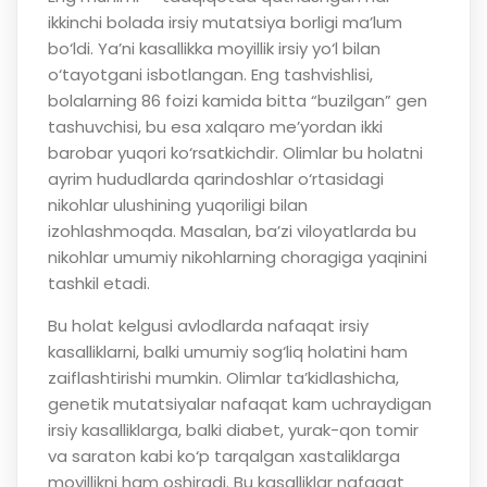
ikkinchi bolada irsiy mutatsiya borligi ma’lum
bo‘ldi. Ya’ni kasallikka moyillik irsiy yo‘l bilan
o‘tayotgani isbotlangan. Eng tashvishlisi,
bolalarning 86 foizi kamida bitta “buzilgan” gen
tashuvchisi, bu esa xalqaro me’yordan ikki
barobar yuqori ko‘rsatkichdir. Olimlar bu holatni
ayrim hududlarda qarindoshlar o‘rtasidagi
nikohlar ulushining yuqoriligi bilan
izohlashmoqda. Masalan, ba’zi viloyatlarda bu
nikohlar umumiy nikohlarning choragiga yaqinini
tashkil etadi.
Bu holat kelgusi avlodlarda nafaqat irsiy
kasalliklarni, balki umumiy sog‘liq holatini ham
zaiflashtirishi mumkin. Olimlar ta’kidlashicha,
genetik mutatsiyalar nafaqat kam uchraydigan
irsiy kasalliklarga, balki diabet, yurak-qon tomir
va saraton kabi ko‘p tarqalgan xastaliklarga
moyillikni ham oshiradi. Bu kasalliklar nafaqat