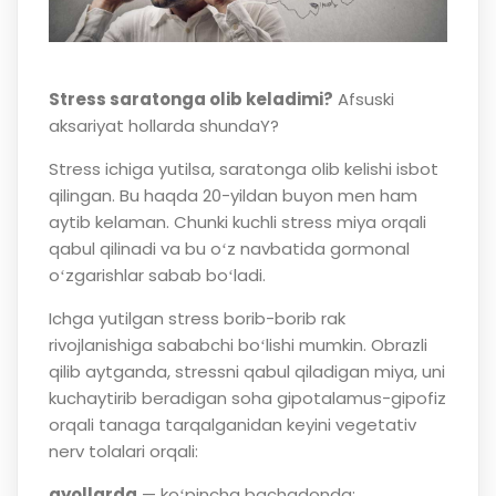
Stress saratonga olib keladimi?
Afsuski
aksariyat hollarda shundaY?
Stress ichiga yutilsa, saratonga olib kelishi isbot
qilingan. Bu haqda 20-yildan buyon men ham
aytib kelaman. Chunki kuchli stress miya orqali
qabul qilinadi va bu oʻz navbatida gormonal
oʻzgarishlar sabab boʻladi.
Ichga yutilgan stress borib-borib rak
rivojlanishiga sababchi boʻlishi mumkin. Obrazli
qilib aytganda, stressni qabul qiladigan miya, uni
kuchaytirib beradigan soha gipotalamus-gipofiz
orqali tanaga tarqalganidan keyini vegetativ
nerv tolalari orqali:
ayollarda
— koʻpincha bachadonda;