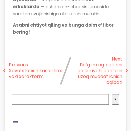
erkaklarda
— oshqozon-ichak sistemasida
saraton rivojlanishiga olib kelishi mumkin.
Asabni ehtiyot qiling va bunga doim eʼtibor
bering!
Next
Previous
Boʻgʻim ogʻriqlarini
Xavotirlanish kasallikmi
qoldiruvchi dorilarni
yoki xaraktermi
uzoq muddat ichish
oqibati
>
-