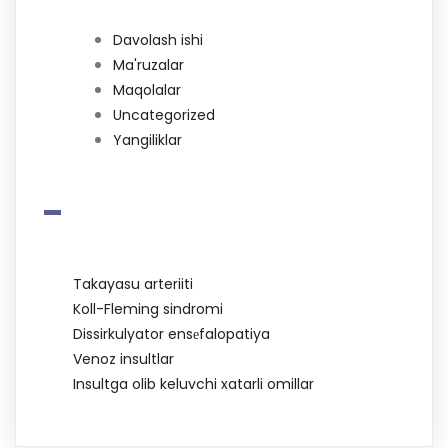
Davolash ishi
Ma'ruzalar
Maqolalar
Uncategorized
Yangiliklar
-
Takayasu arteriiti
Koll-Fleming sindromi
Dissirkulyator ensеfalopatiya
Venoz insultlar
Insultga olib keluvchi xatarli omillar