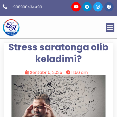
+998900434499
Stress saratonga olib
keladimi?
Sentabr 6, 2025
11:56 am