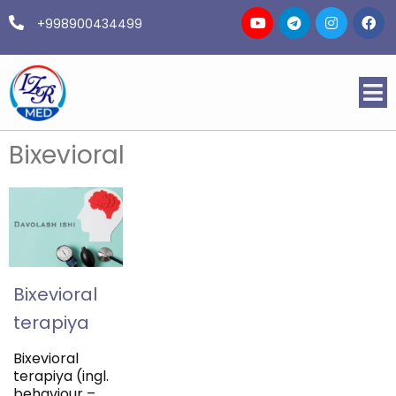
+998900434499
Bixevioral
Bixevioral
terapiya
Bixevioral
terapiya (ingl.
behaviour –