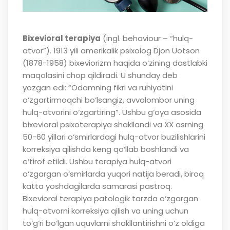
Bixevioral terapiya
(ingl. behaviour – “hulq-
atvor”). 1913 yili amerikalik psixolog Djon Uotson
(1878-1958) bixeviorizm haqida o‘zining dastlabki
maqolasini chop qildiradi. U shunday deb
yozgan edi: “Odamning fikri va ruhiyatini
o‘zgartirmoqchi bo‘lsangiz, avvalombor uning
hulq-atvorini o‘zgartiring”. Ushbu g‘oya asosida
bixevioral psixoterapiya shakllandi va XX asrning
50-60 yillari o‘smirlardagi hulq-atvor buzilishlarini
korreksiya qilishda keng qo‘llab boshlandi va
e’tirof etildi. Ushbu terapiya hulq-atvori
o‘zgargan o‘smirlarda yuqori natija beradi, biroq
katta yoshdagilarda samarasi pastroq.
Bixevioral terapiya patologik tarzda o‘zgargan
hulq-atvorni korreksiya qilish va uning uchun
to‘g‘ri bo‘lgan uquvlarni shakllantirishni o‘z oldiga