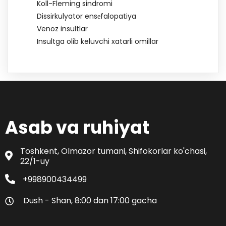
Koll-Fleming sindromi
Dissirkulyator ensеfalopatiya
Venoz insultlar
Insultga olib keluvchi xatarli omillar
Asab va ruhiyat
Toshkent, Olmazor tumani, Shifokorlar ko'chasi,
22/1-uy
+998900434499
Dush - Shan, 8:00 dan 17:00 gacha