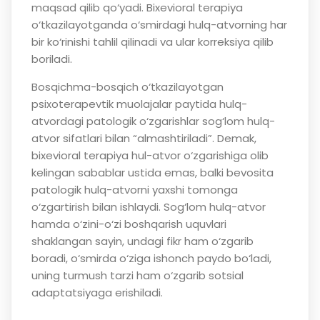
maqsad qilib qo‘yadi. Bixevioral terapiya
o‘tkazilayotganda o‘smirdagi hulq-atvorning har
bir ko‘rinishi tahlil qilinadi va ular korreksiya qilib
boriladi.
Bosqichma-bosqich o‘tkazilayotgan
psixoterapevtik muolajalar paytida hulq-
atvordagi patologik o‘zgarishlar sog‘lom hulq-
atvor sifatlari bilan “almashtiriladi”. Demak,
bixevioral terapiya hul-atvor o‘zgarishiga olib
kelingan sabablar ustida emas, balki bevosita
patologik hulq-atvorni yaxshi tomonga
o‘zgartirish bilan ishlaydi. Sog‘lom hulq-atvor
hamda o‘zini-o‘zi boshqarish uquvlari
shaklangan sayin, undagi fikr ham o‘zgarib
boradi, o‘smirda o‘ziga ishonch paydo bo‘ladi,
uning turmush tarzi ham o‘zgarib sotsial
adaptatsiyaga erishiladi.