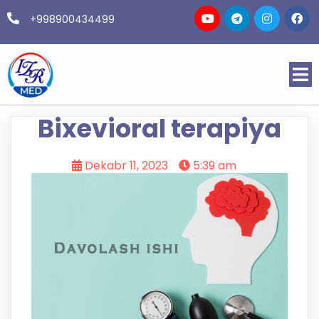
+998900434499
Bixevioral terapiya
Dekabr 11, 2023
5:39 am