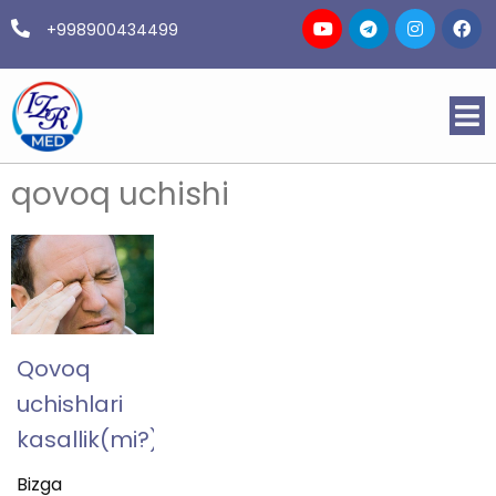
+998900434499
qovoq uchishi
Qovoq
uchishlari
kasallik(mi?)
Bizga