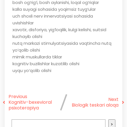
bosh og‘rig‘i, bosh aylanishi, loqal og‘riqlar
kalla suyagi sohasida yoqimsiz tuyg‘ular
uch shoxli nerv innervatsiyasi sohasida
uvishishlar
xavotir, disforiya, yig‘loqilik, kulgi kelishi, suitsid
kuchayib olishi
nutq markazi stimulyatsiyasida vaqtincha nutq
yo‘qolib olishi
mimik muskullarda tiklar
kognitiv buzilishlar kuzatilib olishi
uyqu yo‘qolib olishi
Previous
Next
Kognitiv-bexevioral
Biologik teskari aloqa
psixoterapiya
>