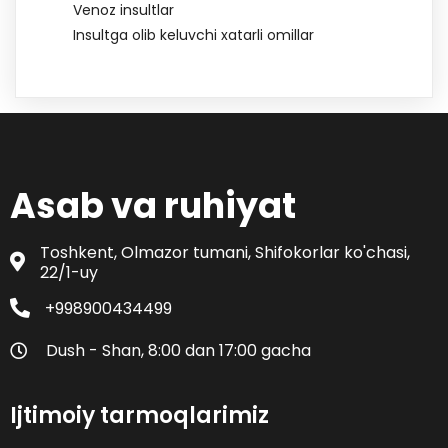
Venoz insultlar
Insultga olib keluvchi xatarli omillar
Asab va ruhiyat
Toshkent, Olmazor tumani, Shifokorlar ko'chasi,
22/1-uy
+998900434499
Dush - Shan, 8:00 dan 17:00 gacha
Ijtimoiy tarmoqlarimiz