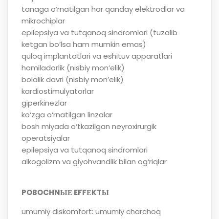
tanaga o‘rnatilgan har qanday elektrodlar va
mikrochiplar
epilepsiya va tutqanoq sindromlari (tuzalib
ketgan bo‘lsa ham mumkin emas)
quloq implantatlari va eshituv apparatlari
homiladorlik (nisbiy mon’elik)
bolalik davri (nisbiy mon’elik)
kardiostimulyatorlar
giperkinezlar
ko‘zga o‘rnatilgan linzalar
bosh miyada o‘tkazilgan neyroxirurgik
operatsiyalar
epilepsiya va tutqanoq sindromlari
alkogolizm va giyohvandlik bilan og‘riqlar
POBOCHNЫЕ EFFЕKTЫ
umumiy diskomfort: umumiy charchoq