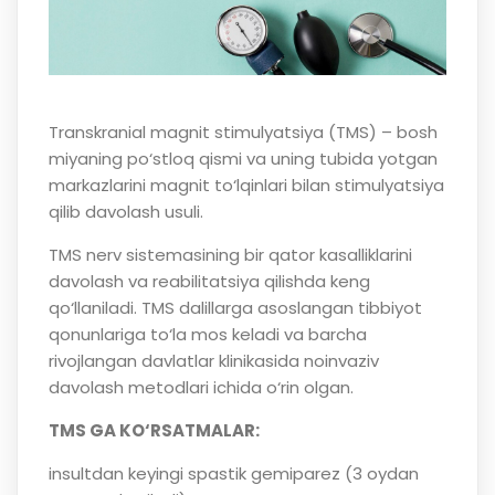
Transkranial magnit stimulyatsiya (TMS) – bosh
miyaning po‘stloq qismi va uning tubida yotgan
markazlarini magnit to‘lqinlari bilan stimulyatsiya
qilib davolash usuli.
TMS nerv sistemasining bir qator kasalliklarini
davolash va reabilitatsiya qilishda keng
qo‘llaniladi. TMS dalillarga asoslangan tibbiyot
qonunlariga to‘la mos keladi va barcha
rivojlangan davlatlar klinikasida noinvaziv
davolash metodlari ichida o‘rin olgan.
TMS GA KO‘RSATMALAR:
insultdan keyingi spastik gemiparez (3 oydan