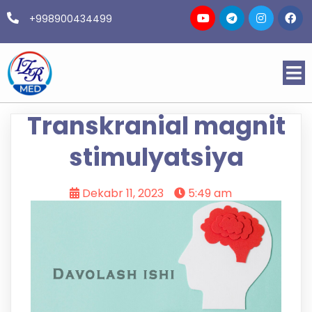
+998900434499
Transkranial magnit
stimulyatsiya
Dekabr 11, 2023
5:49 am