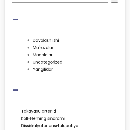
-
Davolash ishi
Ma'ruzalar
Maqolalar
Uncategorized
Yangiliklar
-
Takayasu arteriiti
Koll-Fleming sindromi
Dissirkulyator ensеfalopatiya