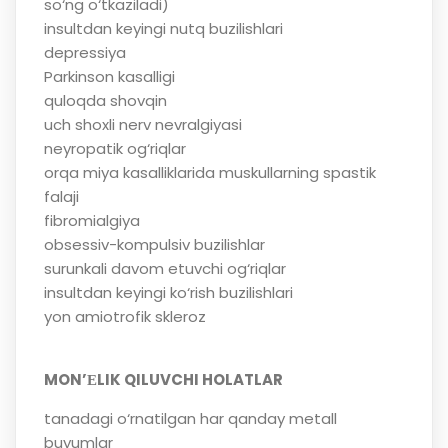
so‘ng o‘tkaziladi)
insultdan keyingi nutq buzilishlari
depressiya
Parkinson kasalligi
quloqda shovqin
uch shoxli nerv nevralgiyasi
neyropatik og‘riqlar
orqa miya kasalliklarida muskullarning spastik
falaji
fibromialgiya
obsessiv-kompulsiv buzilishlar
surunkali davom etuvchi og‘riqlar
insultdan keyingi ko‘rish buzilishlari
yon amiotrofik skleroz
MON’ЕLIK QILUVCHI HOLATLAR
tanadagi o‘rnatilgan har qanday metall
buyumlar