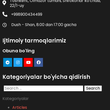
Toshkent, Olmazor tumani, Shifokorlar ko'chasi,
22/1-uy
+998900434499
Dush - Shan, 8:00 dan 17:00 gacha
Ijtimoiy tarmoqlarimiz
Obuna bo'ling
Kategoriyalar bo'yicha qidirish
Search
for:
Kategoriyalar
Articles