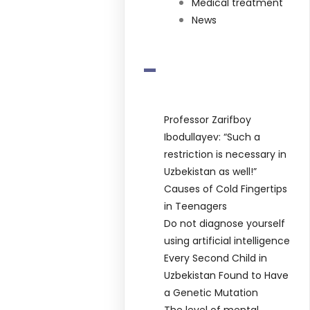
Medical treatment
News
-
Professor Zarifboy
Ibodullayev: “Such a
restriction is necessary in
Uzbekistan as well!”
Causes of Cold Fingertips
in Teenagers
Do not diagnose yourself
using artificial intelligence
Every Second Child in
Uzbekistan Found to Have
a Genetic Mutation
The level of mental