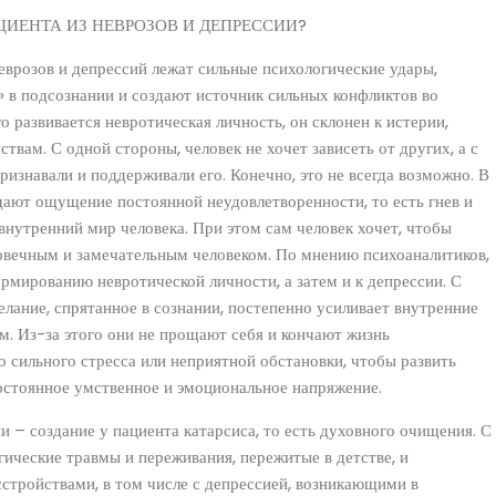
ИЕНТА ИЗ НЕВРОЗОВ И ДЕПРЕССИИ?
неврозов и депрессий лежат сильные психологические удары,
» в подсознании и создают источник сильных конфликтов во
го развивается невротическая личность, он склонен к истерии,
твам. С одной стороны, человек не хочет зависеть от других, а с
ризнавали и поддерживали его. Конечно, это не всегда возможно. В
дают ощущение постоянной неудовлетворенности, то есть гнев и
утренний мир человека. При этом сам человек хочет, чтобы
овечным и замечательным человеком. По мнению психоаналитиков,
рмированию невротической личности, а затем и к депрессии. С
лание, спрятанное в сознании, постепенно усиливает внутренние
м. Из-за этого они не прощают себя и кончают жизнь
 сильного стресса или неприятной обстановки, чтобы развить
постоянное умственное и эмоциональное напряжение.
 – создание у пациента катарсиса, то есть духовного очищения. С
ические травмы и переживания, пережитые в детстве, и
сстройствами, в том числе с депрессией, возникающими в