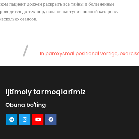
ком пациент должен раскрыть все тайны и болезненные
роводится до тех пор, пока не наступит полный катарсис.
несколько сеансов.
In paroxysmal positional vertigo, exercise
Ijtimoiy tarmoqlarimiz
Obuna bo'ling