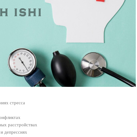
ниях стресса
конфликтах
ных расстройствах
 и депрессиях