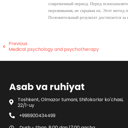
современный период. Перед психоаналити
переживания, не скрывая их. Этот метод п
Положительный результат достигается за 
Previous
Medical psychology and psychotherapy
Asab va ruhiyat
Toshkent, Olmazor tumani, Shifokorlar ko'chasi,
22/1-uy
+998900434499
Dush - Shan, 8:00 dan 17:00 gacha