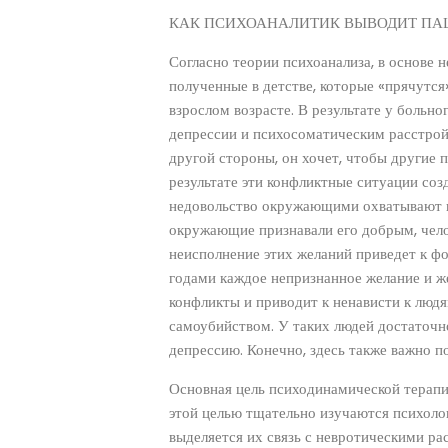
КАК ПСИХОАНАЛИТИК ВЫВОДИТ ПАЦ
Согласно теории психоанализа, в основе 
полученные в детстве, которые «прячутся
взрослом возрасте. В результате у больно
депрессии и психосоматическим расстройс
другой стороны, он хочет, чтобы другие п
результате эти конфликтные ситуации соз
недовольство окружающими охватывают вн
окружающие признавали его добрым, чел
неисполнение этих желаний приведет к фо
годами каждое непризнанное желание и же
конфликты и приводит к ненависти к людя
самоубийством. У таких людей достаточно
депрессию. Конечно, здесь также важно 
Основная цель психодинамической терапии
этой целью тщательно изучаются психолог
выделяется их связь с невротическими ра