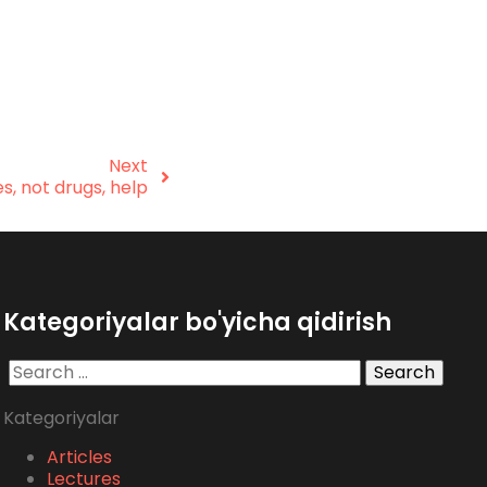
Next
s, not drugs, help
Kategoriyalar bo'yicha qidirish
Search
for:
Kategoriyalar
Articles
Lectures