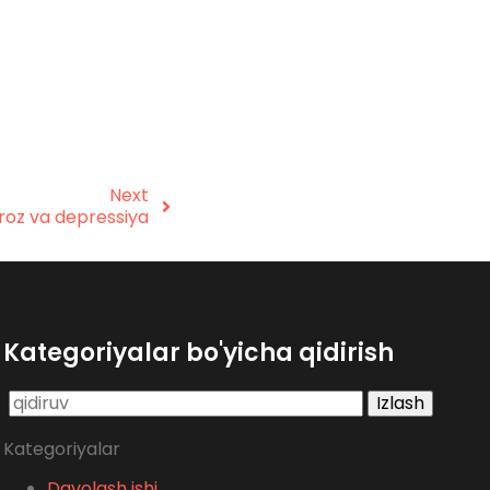
Next
roz va depressiya
Kategoriyalar bo'yicha qidirish
Qidirshish:
Kategoriyalar
Davolash ishi