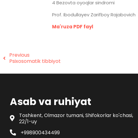
4 Bezovta oyoqlar sindromi
Prof. Ibodullayev Zarifboy Rajabovich
Ma'ruza PDF fayl
Previous
Psixosomatik tibbiyot
Asab va ruhiyat
Toshkent, Olmazor tumani, Shifokorlar ko'chasi,
22/1-uy
+998900434499