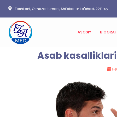
Toshkent, Olmazor tumani, Shifokorlar ko'chasi, 22/1-uy
ASOSIY
BIOGRAF
Asab kasalliklar
Fe