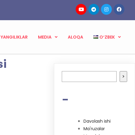
YANGILIKLAR
MEDIA
ALOQA
OʻZBEK
si
Izlash
>
-
Davolash ishi
Ma'ruzalar