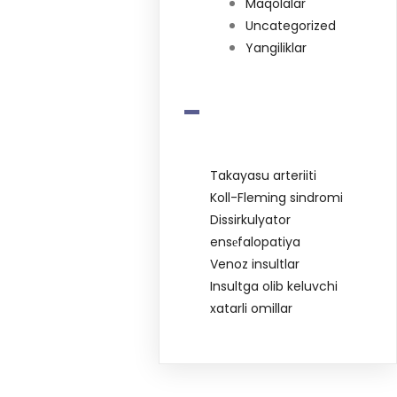
Maqolalar
Uncategorized
Yangiliklar
-
Takayasu arteriiti
Koll-Fleming sindromi
Dissirkulyator
ensеfalopatiya
Venoz insultlar
Insultga olib keluvchi
xatarli omillar