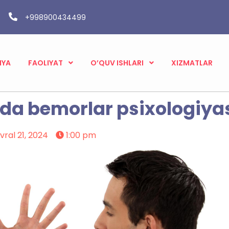
+998900434499
IYA
FAOLIYAT
O’QUV ISHLARI
XIZMATLAR
ida bemorlar psixologiya
vral 21, 2024
1:00 pm