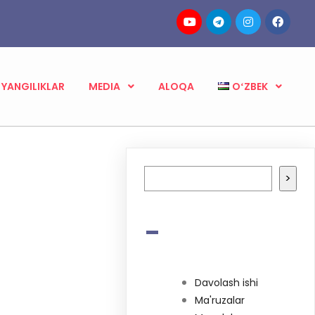
YANGILIKLAR
MEDIA
ALOQA
OʻZBEK
Izlash
>
-
Davolash ishi
Ma'ruzalar