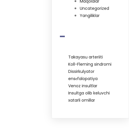
Maqolalar
Uncategorized
Yangiliklar
-
Takayasu arteriiti
Koll-Fleming sindromi
Dissirkulyator
ensеfalopatiya
Venoz insultlar
Insultga olib keluvchi
xatarli omillar