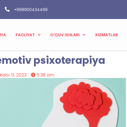
+998900434499
IYA
FAOLIYAT
O’QUV ISHLARI
XIZMATLAR
emotiv psixoterapiya
kabr 11, 2023
5:38 am