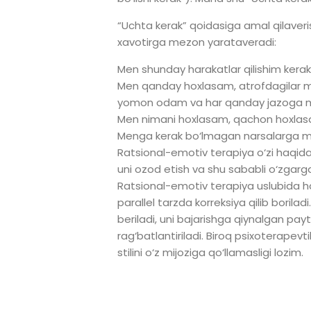
“Uchta kerak” qoidasiga amal qilaverish
xavotirga mezon yarataveradi:
Men shunday harakatlar qilishim kera
Men qanday hoxlasam, atrofdagilar men
yomon odam va har qanday jazoga
Men nimani hoxlasam, qachon hoxlasa
Menga kerak bo‘lmagan narsalarga m
Ratsional-emotiv terapiya o‘zi haqida
uni ozod etish va shu sababli o‘zgarga
Ratsional-emotiv terapiya uslubida ha
parallel tarzda korreksiya qilib boril
beriladi, uni bajarishga qiynalgan paytl
rag‘batlantiriladi. Biroq psixoterapev
stilini o‘z mijoziga qo‘llamasligi lozim.