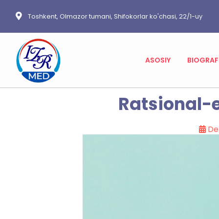
Toshkent, Olmazor tumani, Shifokorlar ko'chasi, 22/1-uy
ASOSIY
BIOGRAF
Ratsional-
De