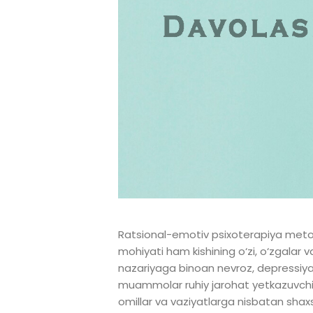
Ratsional-emotiv psixoterapiya metodi 
mohiyati ham kishining o‘zi, o‘zgalar va
nazariyaga binoan nevroz, depressiya, 
muammolar ruhiy jarohat yetkazuvchi o
omillar va vaziyatlarga nisbatan shax