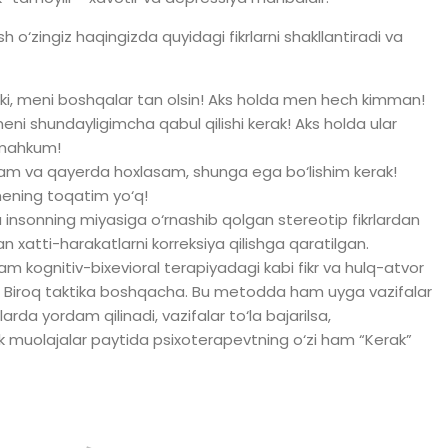
 o‘zingiz haqingizda quyidagi fikrlarni shakllantiradi va
kki, meni boshqalar tan olsin! Aks holda men hech kimman!
i shundayligimcha qabul qilishi kerak! Aks holda ular
 mahkum!
m va qayerda hoxlasam, shunga ega bo‘lishim kerak!
ening toqatim yo‘q!
 insonning miyasiga o‘rnashib qolgan stereotip fikrlardan
n xatti-harakatlarni korreksiya qilishga qaratilgan.
m kognitiv-bixevioral terapiyadagi kabi fikr va hulq-atvor
adi. Biroq taktika boshqacha. Bu metodda ham uyga vazifalar
arda yordam qilinadi, vazifalar to‘la bajarilsa,
tik muolajalar paytida psixoterapevtning o‘zi ham “Kerak”