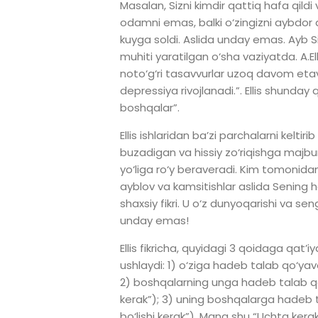
Masalan, Sizni kimdir qattiq hafa qildi
odamni emas, balki o‘zingizni aybdor d
kuyga soldi. Aslida unday emas. Ayb S
muhiti yaratilgan o‘sha vaziyatda. A.E
noto‘g‘ri tasavvurlar uzoq davom etaver
depressiya rivojlanadi.”. Ellis shunday
boshqalar”.
Ellis ishlaridan ba’zi parchalarni kelt
buzadigan va hissiy zo‘riqishga majbu
yo‘liga ro‘y beraveradi. Kim tomonidan
ayblov va kamsitishlar aslida Sening 
shaxsiy fikri. U o‘z dunyoqarishi va s
unday emas!
Ellis fikricha, quyidagi 3 qoidaga qat’i
ushlaydi: 1) o‘ziga hadeb talab qo‘yav
2) boshqalarning unga hadeb talab qo‘
kerak”); 3) uning boshqalarga hadeb t
bo‘lishi kerak”). Mana shu “Uchta kera