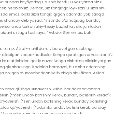
 va bundan kayfiyatingiz tushib ketdi. Bu vaziyatda Siz u
eb hisoblaysiz. Demak, Siz tanqidga loyiksizki, u Sizni shu
izda emas, balki Sizni tanqid qilgan odamda yoki tanqid
llis shunday deb yozadi: “Insonda o‘zi haqidagi bunday
sa, unda turli xil ruhiy-hissiy buzilishlar, shu jumladan
 qoidani o‘rtaga tashlaydi: “Aybdor Sen emas, balki
irib o‘tamiz. Atrof-muhitda ro‘y berayotgan asabingni
r qiladigan voqea-hodisalar Senga qaratilgan emas, ular o‘z
 ko‘rsatilishidan qat’iy nazar Senga nisbatan bildirilayotgan
haqiqiy shaxsingni ifodalab bermaydi, bu o‘sha odamning
enga bo‘lgan munosabatidan kelib chiqib shu fikrda. Aslida
yan amal qilishga urinaverish, kishini har doim xavotirda
erish (“men unday bo‘lishim kerak, bunday bo‘lishim kerak”);
yaverishi (“sen unday bo‘lishing kerak, bunday bo‘lishing
alab qo‘yaverishi (“odamlar unday bo‘lishi kerak, bunday
k” tamoyili – xavotir va depressiya manbaidir.