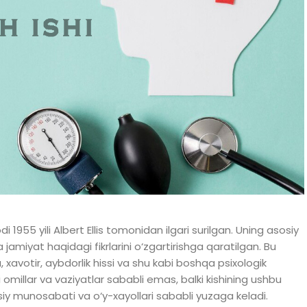
1955 yili Albert Ellis tomonidan ilgari surilgan. Uning asosiy
 jamiyat haqidagi fikrlarini o‘zgartirishga qaratilgan. Bu
xavotir, aybdorlik hissi va shu kabi boshqa psixologik
millar va vaziyatlar sababli emas, balki kishining ushbu
siy munosabati va o‘y-xayollari sababli yuzaga keladi.