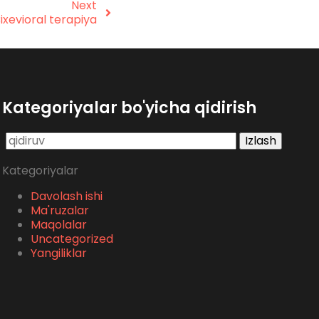
Next
ixevioral terapiya
Kategoriyalar bo'yicha qidirish
Qidirshish:
Kategoriyalar
Davolash ishi
Ma'ruzalar
Maqolalar
Uncategorized
Yangiliklar