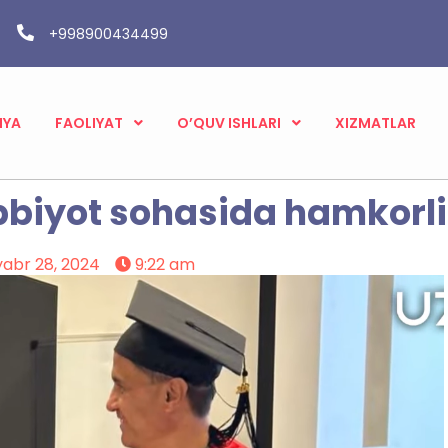
+998900434499
IYA
FAOLIYAT
O’QUV ISHLARI
XIZMATLAR
ibbiyot sohasida hamkorl
abr 28, 2024
9:22 am