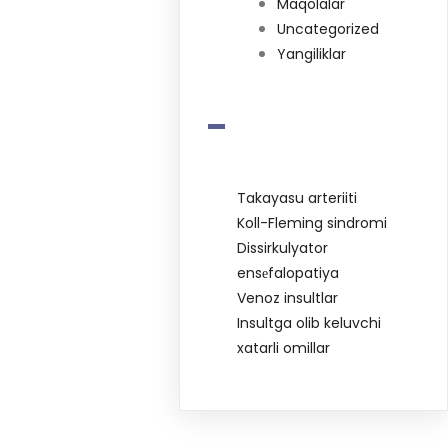
Maqolalar
Uncategorized
Yangiliklar
-
Takayasu arteriiti
Koll-Fleming sindromi
Dissirkulyator
ensеfalopatiya
Venoz insultlar
Insultga olib keluvchi
xatarli omillar