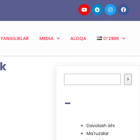
YANGILIKLAR
MEDIA
ALOQA
OʻZBEK
ik
Izlash
>
-
Davolash ishi
Ma'ruzalar