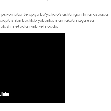
a psixomotor terapiya bo‘yicha o‘zlashtirilgan ilmlar asosida
dqiqot ishlari boshlab yuborildi, mamlakatimizga esa
avolash metodlari kirib kelmoqda.