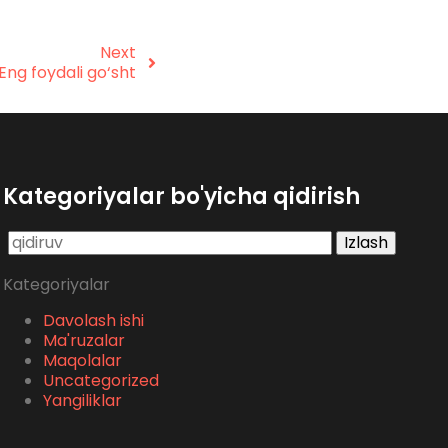
Next
Eng foydali go‘sht
Kategoriyalar bo'yicha qidirish
Qidirshish:
Kategoriyalar
Davolash ishi
Ma'ruzalar
Maqolalar
Uncategorized
Yangiliklar