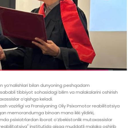
gan yo‘nalishlari bilan dunyoning peshqadam
sababli tibbiyot sohasidagi bilim va malakalarini oshirish
assislar o‘qishga keladi.
sh vazirligi va Fransiyaning Oliy Psixomotor reabilitatsiya
angan memorandumga binoan mana ikki yildirki,
amda psixiatrlardan iborat o‘zbekistonlik mutaxassislar
eabilitatsiya" institutida qisqa muddatli malaka oshirib