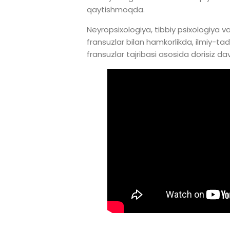
qaytishmoqda.
Neyropsixologiya, tibbiy psixologiya v
fransuzlar bilan hamkorlikda, ilmiy-ta
fransuzlar tajribasi asosida dorisiz d