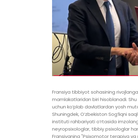
Fransiya tibbiyot sohasining rivojlan
mamlakatlaridan biri hisoblanadi. Shu 
uchun ko‘plab davlatlardan yosh mutax
Shuningdek, O‘zbekiston Sog‘liqni saqla
instituti rahbariyati o‘rtasida imzol
neyropsixologlar, tibbiy psixologlar h
Fransiyaning "Psixomotor terapiya va r