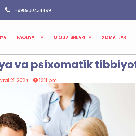
+998900434499
IYA
FAOLIYAT
O’QUV ISHLARI
XIZMATLAR
iya va psixomatik tibbiyo
vral 21, 2024
12:11 pm