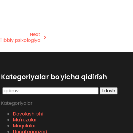
Next
Tibbiy psixologiya
Kategoriyalar bo'yicha qidirish
Qidirshish:
Kategoriyalar
Davolash ishi
Ma'ruzalar
Maqolalar
Uncategorized