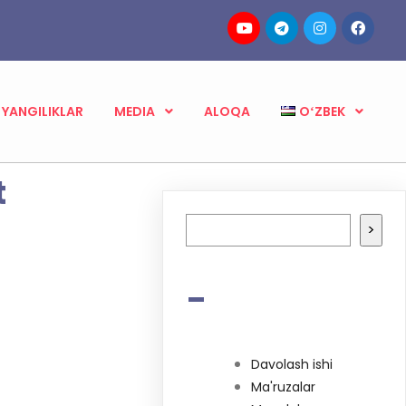
YANGILIKLAR
MEDIA
ALOQA
OʻZBEK
t
Izlash
>
-
Davolash ishi
Ma'ruzalar