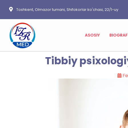
Toshkent, Olmazor tumani, Shifokorlar ko'chasi, 22/1-uy
ASOSIY
BIOGRAF
Tibbiy psixolog
Fe