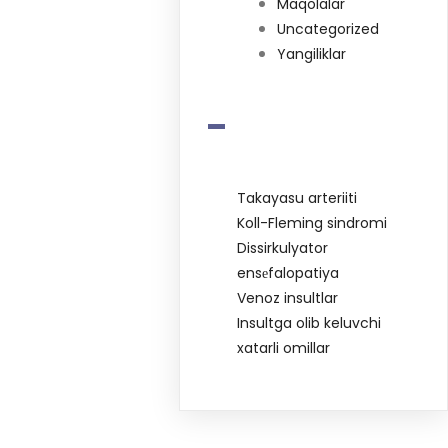
Maqolalar
Uncategorized
Yangiliklar
-
Takayasu arteriiti
Koll-Fleming sindromi
Dissirkulyator
ensеfalopatiya
Venoz insultlar
Insultga olib keluvchi
xatarli omillar