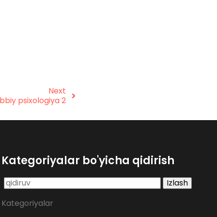
Next
ibbiy psixologiya 2
Kategoriyalar bo'yicha qidirish
Qidirshish:
Kategoriyalar