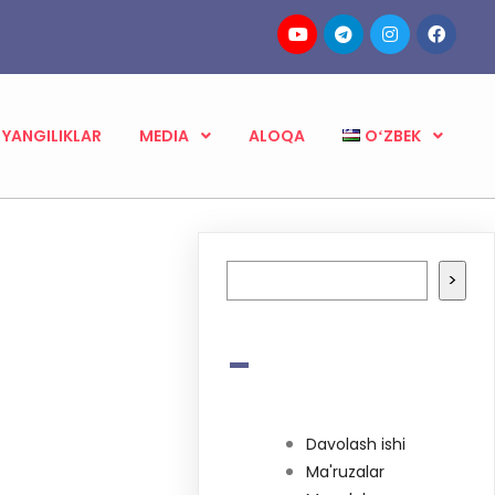
YANGILIKLAR
MEDIA
ALOQA
OʻZBEK
Izlash
>
-
Davolash ishi
Ma'ruzalar