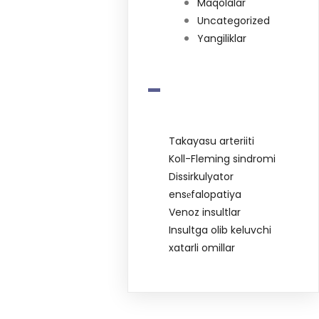
Maqolalar
Uncategorized
Yangiliklar
-
Takayasu arteriiti
Koll-Fleming sindromi
Dissirkulyator
ensеfalopatiya
Venoz insultlar
Insultga olib keluvchi
xatarli omillar