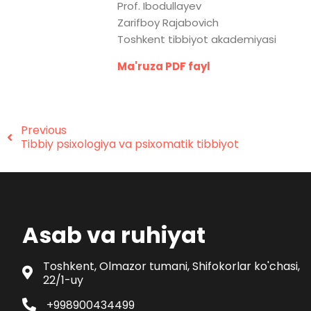
Prof. Ibodullayev
Zarifboy Rajabovich
Toshkent tibbiyot akademiyasi
Ma'ruza PDF fayl
Previous
Tibbiy psixologiya va psixomatik tibbiyot
Asab va ruhiyat
Toshkent, Olmazor tumani, Shifokorlar ko'chasi,
22/1-uy
+998900434499