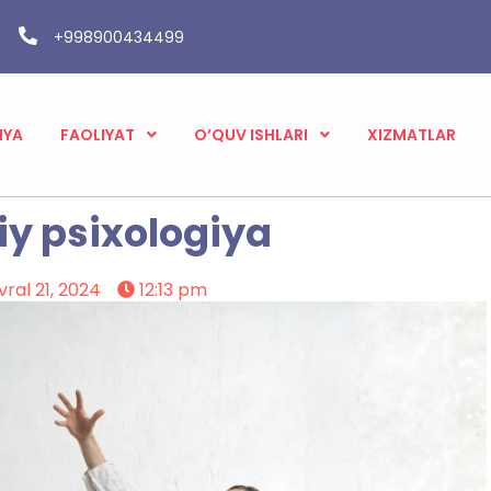
+998900434499
IYA
FAOLIYAT
O’QUV ISHLARI
XIZMATLAR
iy psixologiya
vral 21, 2024
12:13 pm