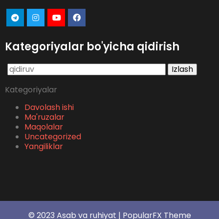
Kategoriyalar bo'yicha qidirish
Qidirshish:
Kategoriyalar
Davolash ishi
Ma'ruzalar
Maqolalar
Uncategorized
Yangiliklar
© 2023 Asab va ruhiyat |
PopularFX Theme