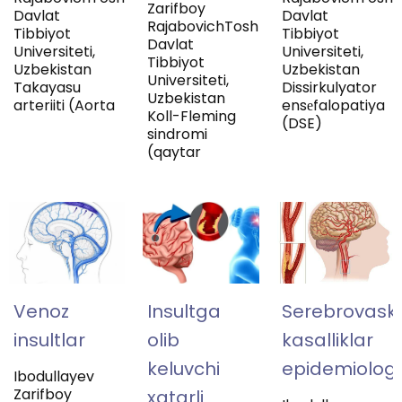
Zarifboy
Davlat
Davlat
RajabovichToshkent
Tibbiyot
Tibbiyot
Davlat
Universiteti,
Universiteti,
Tibbiyot
Uzbekistan
Uzbekistan
Universiteti,
Takayasu
Dissirkulyator
Uzbekistan
arteriiti (Aorta
ensеfalopatiya
Koll-Fleming
(DSE)
sindromi
(qaytar
Venoz
Insultga
Serebrovasku
insultlar
olib
kasalliklar
keluvchi
epidemiologi
Ibodullayev
Zarifboy
xatarli