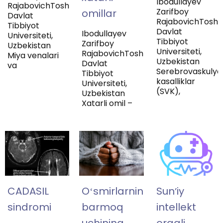
Ibodullayev
RajabovichToshkent
Zarifboy
omillar
Davlat
RajabovichToshk
Tibbiyot
Davlat
Ibodullayev
Universiteti,
Tibbiyot
Zarifboy
Uzbekistan
Universiteti,
RajabovichToshkent
Miya venalari
Uzbekistan
Davlat
va
Serebrovaskulya
Tibbiyot
kasalliklar
Universiteti,
(SVK),
Uzbekistan
Xatarli omil –
CADASIL
Oʻsmirlarning
Sunʼiy
sindromi
barmoq
intellekt