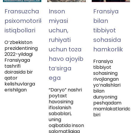
Fransuzcha
Inson
Fransiya
psixomotorika
miyasi
bilan
istiqbollari
uchun,
tibbiyot
ruhiyati
sohasida
Oʻzbekiston
prezidentining
uchun toza
hamkorlik
2022-yildagi
havo ajoyib
Fransiyaga
Fransiya
tashrifi
tibbiyot
taʼsirga
doirasida bir
sohasining
ega
qator
rivojlangan
kelishuvlarga
yo‘nalishlari
erishilgan
“Daryo” nashri
bilan
poytaxt
dunyoning
havosining
peshqadam
ifloslanish
mamlakatlarida
sabablari,
biri
uning
oqibatida inson
salomatligiga