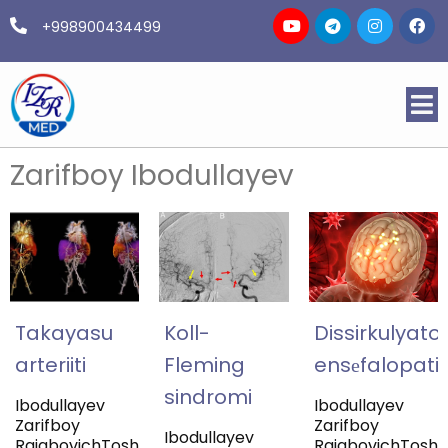
+998900434499
Zarifboy Ibodullayev
Takayasu
Koll-
Dissirkulyato
arteriiti
Fleming
ensеfalopati
sindromi
Ibodullayev
Ibodullayev
Zarifboy
Zarifboy
Ibodullayev
RajabovichToshkent
RajabovichToshk