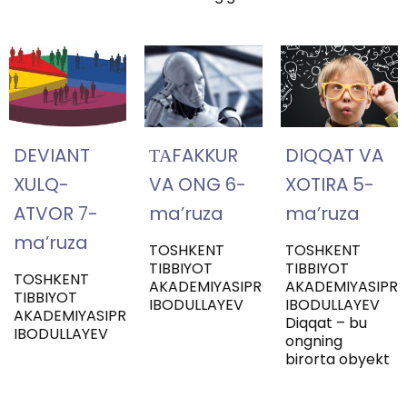
DEVIANT
ТАFAKKUR
DIQQAT VA
XULQ-
VA ONG 6-
XOTIRA 5-
ATVOR 7-
ma’ruza
ma’ruza
ma’ruza
TOSHKENT
TOSHKENT
TIBBIYOT
TIBBIYOT
TOSHKENT
AKADEMIYASIPROFESSORZARIFBOY
AKADEMIYASIPR
TIBBIYOT
IBODULLAYEV
IBODULLAYEV
AKADEMIYASIPROFESSORZARIFBOY
Diqqat – bu
IBODULLAYEV
ongning
birorta obyekt