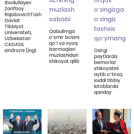
uchining
orqali
Ibodullayev
Zarifboy
muzlash
oʻzingizga
RajabovichToshkent
sababi
oʻzingiz
Davlat
Tibbiyot
tashxis
Qabulimga
Universiteti,
oʻsmir bolani
qoʻymang
Uzbekistan
qoʻl va oyoq
CADASIL
barmoqlari
sindromi (ingl.
Oxirgi
muzlashidan
paytlarda
shikoyat qilib
bemorlar
shikoyatini
aytib oʻtirsa,
xuddi tibbiy
kitoblarda
qanday