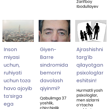
Zarifboy
Ibodullayev
Inson
Giyen-
Ajrashishni
miyasi
Barre
targ‘ib
uchun,
sindromida
qilayotgan
ruhiyati
bemorni
psixologlar
uchun toza
davolash
eshitsin!
havo ajoyib
qiyinmi?
Hurmatli yosh
psixologlar,
taʼsirga
Qabulimga 37
men sizlarni
yoshlik,
ega
o‘rtacha
chirchiqlik