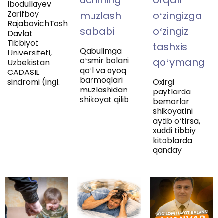
uchining
orqali
Ibodullayev
Zarifboy
muzlash
oʻzingizga
RajabovichToshkent
sababi
oʻzingiz
Davlat
Tibbiyot
tashxis
Qabulimga
Universiteti,
oʻsmir bolani
qoʻymang
Uzbekistan
qoʻl va oyoq
CADASIL
barmoqlari
sindromi (ingl.
Oxirgi
muzlashidan
paytlarda
shikoyat qilib
bemorlar
shikoyatini
aytib oʻtirsa,
xuddi tibbiy
kitoblarda
qanday