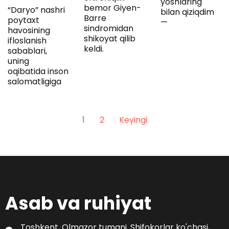
yoshlaring
bemor Giyen-
“Daryo” nashri
bilan qiziqdim
Barre
poytaxt
—
sindromidan
havosining
shikoyat qilib
ifloslanish
keldi.
sabablari,
uning
oqibatida inson
salomatligiga
1
2
Keyingi
Asab va ruhiyat
Toshkent, Olmazor tumani, Shifokorlar ko'chasi,