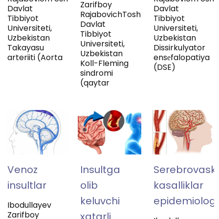
Zarifboy
Davlat
Davlat
RajabovichToshkent
Tibbiyot
Tibbiyot
Davlat
Universiteti,
Universiteti,
Tibbiyot
Uzbekistan
Uzbekistan
Universiteti,
Takayasu
Dissirkulyator
Uzbekistan
arteriiti (Aorta
ensеfalopatiya
Koll-Fleming
(DSE)
sindromi
(qaytar
Venoz
Insultga
Serebrovasku
insultlar
olib
kasalliklar
keluvchi
epidemiologi
Ibodullayev
Zarifboy
xatarli