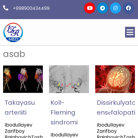
+998900434499
asab
Takayasu
Koll-
Dissirkulyato
arteriiti
Fleming
ensеfalopati
sindromi
Ibodullayev
Ibodullayev
Zarifboy
Zarifboy
Ibodullayev
RajabovichToshkent
RajabovichToshk