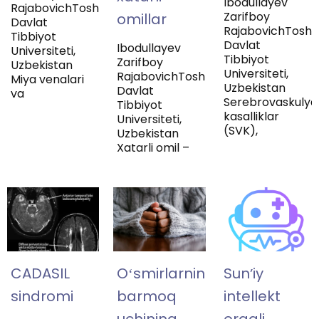
Ibodullayev
RajabovichToshkent
Zarifboy
omillar
Davlat
RajabovichToshk
Tibbiyot
Davlat
Ibodullayev
Universiteti,
Tibbiyot
Zarifboy
Uzbekistan
Universiteti,
RajabovichToshkent
Miya venalari
Uzbekistan
Davlat
va
Serebrovaskulya
Tibbiyot
kasalliklar
Universiteti,
(SVK),
Uzbekistan
Xatarli omil –
CADASIL
Oʻsmirlarning
Sunʼiy
sindromi
barmoq
intellekt