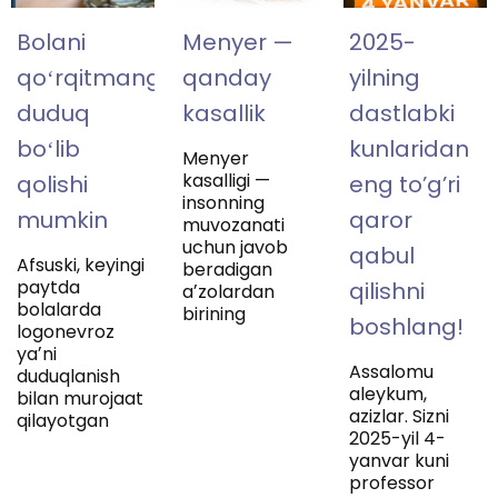
Bolani
Menyer —
2025-
qoʻrqitmang,
qanday
yilning
duduq
kasallik
dastlabki
boʻlib
kunlaridan
Menyer
kasalligi —
qolishi
eng to’g’ri
insonning
mumkin
qaror
muvozanati
uchun javob
qabul
Afsuski, keyingi
beradigan
paytda
qilishni
aʼzolardan
bolalarda
birining
boshlang!
logonevroz
yaʼni
Assalomu
duduqlanish
aleykum,
bilan murojaat
azizlar. Sizni
qilayotgan
2025-yil 4-
yanvar kuni
professor